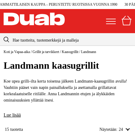
ATTILAISEN KAUPPA – PERUSTETTU RUOTSISSA VUONNA 1990
30 PÄIVÄ
info@duab.fi
Koti ja Vapaa-aika
/
Grillit ja tarvikkeet
/
Kaasugrillit
/
Landmann
|
Yksityinen
Yritys
Suomi
Landmann kaasugrillit
Sverige
Koneet ja työkalut
Danmark
Koe upea grilli-ilta kerta toisensa jälkeen Landmann-kaasugrillin avulla!
Autotalli ja verstas
Vauhtiin pääset vain napin painalluksella ja asettamalla grillattavat
Norge
korkealaatuiselle ritilälle. Anna Landmannin etujen ja älykkäiden
Konetarvikkeet ja käyttömateriaalit
ominaisuuksien yllättää itsesi.
Deutschland
Työvaatteet ja suojavarusteet
Lue lisää
Sähkö ja rakentaminen
15
tuotetta
Näytetään:
24
Metsä & Puutarha