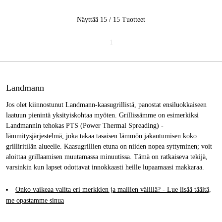
Näyttää 15 / 15
Tuotteet
1
Landmann
Jos olet kiinnostunut Landmann-kaasugrillistä, panostat ensiluokkaiseen
laatuun pienintä yksityiskohtaa myöten. Grillissämme on esimerkiksi
Landmannin tehokas PTS (Power Thermal Spreading) -
lämmitysjärjestelmä, joka takaa tasaisen lämmön jakautumisen koko
grilliritilän alueelle. Kaasugrillien etuna on niiden nopea syttyminen; voit
aloittaa grillaamisen muutamassa minuutissa. Tämä on ratkaiseva tekijä,
varsinkin kun lapset odottavat innokkaasti heille lupaamaasi makkaraa.
Onko vaikeaa valita eri merkkien ja mallien välillä? - Lue lisää täältä,
me opastamme sinua