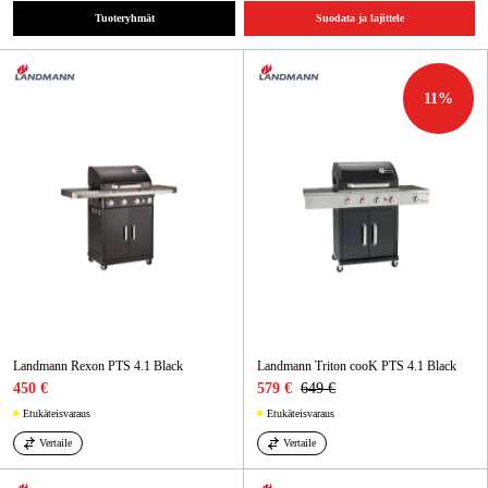
Tuoteryhmät
Suodata ja lajittele
Kampanjat
11
%
Tuotemerkit
Artikkelit & Oppaat
Ota yhteyttä
Usein kysytyt kysymykset
Landmann Rexon PTS 4.1 Black
Landmann Triton cooK PTS 4.1 Black
450 €
579 €
649 €
Etukäteisvaraus
Etukäteisvaraus
Vertaile
Vertaile