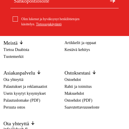
Olen lukenut ja hyväksynyt henkilötietojen
käsittelyn.
Tietosuojakäytäntö
Meistä
Artikkelit ja oppaat
Tietoa Duabista
Kestävä kehitys
Tuotemerkit
Asiakaspalvelu
Ostoksestasi
Ota yhteyttä
Ostoehdot
Palautukset ja reklamaatiot
Rahti ja toimitus
Usein kysytyt kysymykset
Maksuehdot
Palautuslomake (PDF)
Ostoehdot (PDF)
Peruuta ostos
Saavutettavuusseloste
Ota yhteyttä