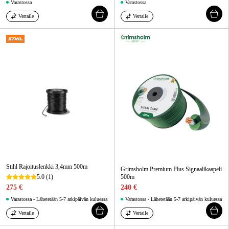
Varastossa
Varastossa
Vertaile
Vertaile
Stihl Rajoituslenkki 3,4mm 500m
Grimsholm Premium Plus Signaalikaapeli
5.0
(1)
500m
275 €
240 €
Varastossa - Lähetetään 5-7 arkipäivän kuluessa
Varastossa - Lähetetään 5-7 arkipäivän kuluessa
Vertaile
Vertaile