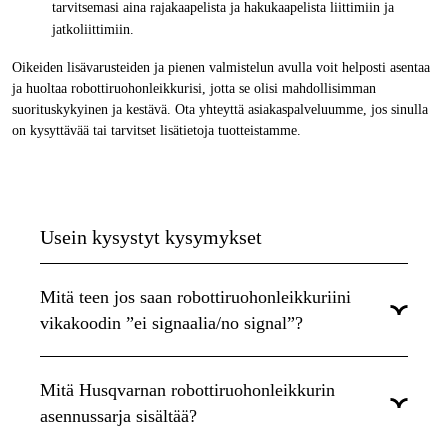
tarvitsemasi aina rajakaapelista ja hakukaapelista liittimiin ja
jatkoliittimiin.
Oikeiden lisävarusteiden ja pienen valmistelun avulla voit helposti asentaa
ja huoltaa robottiruohonleikkurisi, jotta se olisi mahdollisimman
suorituskykyinen ja kestävä. Ota yhteyttä asiakaspalveluumme, jos sinulla
on kysyttävää tai tarvitset lisätietoja tuotteistamme.
Usein kysystyt kysymykset
Mitä teen jos saan robottiruohonleikkuriini
vikakoodin ”ei signaalia/no signal”?
Jos robottiruohonleikkurisi näyttää vikakoodia ”ei
silmukkasignaalia”, tämä voidaan usein ratkaista etsimällä ja
Mitä Husqvarnan robottiruohonleikkurin
korjaamalla mahdolliset katkokset rajakaapelissa. Voit käyttää
asennussarja sisältää?
testikaapelia tai niin sanottua rajakaapelin testauslaitetta