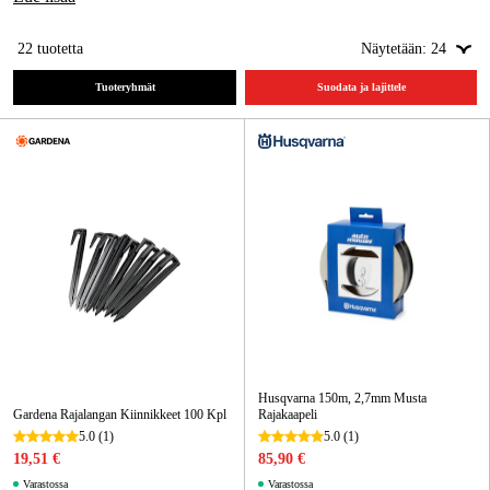
Kampanjat
22
tuotetta
Näytetään:
24
Tuoteryhmät
Suodata ja lajittele
Tuotemerkit
Artikkelit & Oppaat
Ota yhteyttä
Usein kysytyt kysymykset
Husqvarna 150m, 2,7mm Musta
Gardena Rajalangan Kiinnikkeet 100 Kpl
Rajakaapeli
5.0
(1)
5.0
(1)
19,51 €
85,90 €
Varastossa
Varastossa