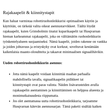
Rajakaapelit & kiinnitystapit
Kun haluat varmistaa robottiruohonleikkurisi optimaalisen käytön ja
käyttöiän, on tärkeää valita oikeat asennustarvikkeet. Täältä löydät
rajakaapelit, kuten Grimsholmin tinatut kuparikaapelit tai Husqvarnan
hieman karkeammat rajakaapelit, joka on välttämätön ruohonleikkurin
työskentelyalueen suojaamiseksi. Nämä kaapelit, joiden rakenne on vankka
ja joiden johtavuus ja eristyskyky ovat korkeat, soveltuvat kestämään
kaikenlaisia maasto-olosuhteita ja takaavat minimaalisen signaalihävikin.
Uuden robottiruohonleikkurin asennus:
Jotta nämä kaapelit voidaan kiinnittää maahan parhaalla
mahdollisella tavalla, signaalikaapelin pidikkeet tai
kiinnitystapit ovat paras valinta. Näiden lisävarusteiden avulla
rajakaapelin asentaminen ja kiinnittäminen on helppoa alueesta ja
monimutkaisuudesta riippumatta.
Jos olet asentamassa uutta robottiruohonleikkuria, tarjoamme
Husqvarnan kätevän asennussarjan. Tämä paketti sisältää kaiken