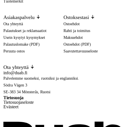
Tuotemerkit
Asiakaspalvelu
Ostoksestasi
Ota yhteyttä
Ostoehdot
Palautukset ja reklamaatiot
Rahti ja toimitus
Usein kysytyt kysymykset
Maksuehdot
Palautuslomake (PDF)
Ostoehdot (PDF)
Peruuta ostos
Saavutettavuusseloste
Ota yhteyttä
info@duab.fi
Palvelemme suomeksi, ruotsiksi ja englanniksi.
Södra Vägen 3
SE-383 34 Mönsterås, Ruotsi
Tietosuoja
Tietosuojaseloste
Evästeet