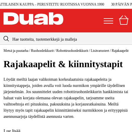
SEN KAUPPA – PERUSTETTU RUOTSISSA VUONNA 1990
30 PÄIVÄN PALA
info@duab.fi
Metsä ja puutarha
/
Ruohonleikkurit
/
Robottiruohonleikkurit
/
Lisävarusteet
/
Rajakaapelit & 
|
Yksityinen
Yritys
Suomi
Rajakaapelit & kiinnitystapit
Sverige
Koneet ja työkalut
Danmark
Löydät meiltä laajan valikoiman korkealaatuisia rajakaapeleita ja
Autotalli ja verstas
kiinnitystappeja, joiden avulla voit luoda nurmikon ympärille täydellisen
Norge
järjestelmän. Jos suunnittelet uuden robottiruohonleikkurin hankkimista tai
Konetarvikkeet ja käyttömateriaalit
haluat vain korjata olemassa olevan rajakaapelin, tarjoamme useita
Deutschland
vaihtoehtoja eri pituuksina, paksuuksina ja korjausratkaisuina. Meiltä
Työvaatteet ja suojavarusteet
löytyy myös tapit rajakaapelin kiinnittämiseksi nurmikkoon ja erityyppisiä
asennussarjoja täydellistä asennusta varten.
Sähkö ja rakentaminen
Metsä & Puutarha
Lue lisää