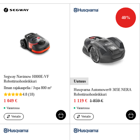
Kampanjat
40
%
Tuotemerkit
Artikkelit & Oppaat
Ota yhteyttä
Usein kysytyt kysymykset
Segway Navimow H800E-VF
Robottiruohonleikkuri
Uutuus
Ilman rajakaapelia / Jopa 800 m²
Husqvarna Automower® 305E NERA
4.8
(18)
Robottiruohonleikkuri
1 049 €
1 119 €
1 859 €
Varastossa
Varastossa
Vertaile
Vertaile