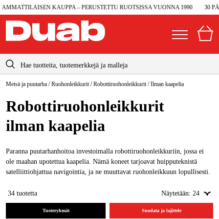
TTILAISEN KAUPPA – PERUSTETTU RUOTSISSA VUONNA 1990
30 PÄIVÄN
info@duab.fi
Metsä ja puutarha
/
Ruohonleikkurit
/
Robottiruohonleikkurit
/
Ilman kaapelia
|
Yksityinen
Yritys
Suomi
Robottiruohonleikkurit
Sverige
Koneet ja työkalut
ilman kaapelia
Danmark
Autotalli ja verstas
Norge
Paranna puutarhanhoitoa investoimalla robottiruohonleikkuriin, jossa ei
Konetarvikkeet ja käyttömateriaalit
ole maahan upotettua kaapelia. Nämä koneet tarjoavat huipputeknistä
Deutschland
satelliittiohjattua navigointia, ja ne muuttavat ruohonleikkuun lopullisesti.
Työvaatteet ja suojavarusteet
Täältä löydät Husqvarnan Nera robottiruohonleikkurit
34
tuotetta
Näytetään:
24
Sähkö ja rakentaminen
viimeisimmällä EPOC-navigointitekniikalla
Tuoteryhmät
Suodata ja lajittele
Metsä & Puutarha