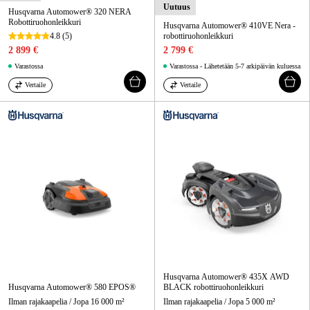
Uutuus
Husqvarna Automower® 320 NERA
Robottiruohonleikkuri
Husqvarna Automower® 410VE Nera -
4.8
(5)
robottiruohonleikkuri
2 899 €
2 799 €
Varastossa
Varastossa - Lähetetään 5-7 arkipäivän kuluessa
Vertaile
Vertaile
Husqvarna Automower® 435X AWD
Husqvarna Automower® 580 EPOS®
BLACK robottiruohonleikkuri
Ilman rajakaapelia / Jopa 16 000 m²
Ilman rajakaapelia / Jopa 5 000 m²