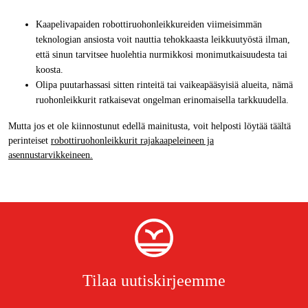
Kaapelivapaiden robottiruohonleikkureiden viimeisimmän
teknologian ansiosta voit nauttia tehokkaasta leikkuutyöstä ilman,
että sinun tarvitsee huolehtia nurmikkosi monimutkaisuudesta tai
koosta.
Olipa puutarhassasi sitten rinteitä tai vaikeapääsyisiä alueita, nämä
ruohonleikkurit ratkaisevat ongelman erinomaisella tarkkuudella.
Mutta jos et ole kiinnostunut edellä mainitusta, voit helposti löytää täältä
perinteiset
robottiruohonleikkurit rajakaapeleineen ja
asennustarvikkeineen.
Tilaa uutiskirjeemme