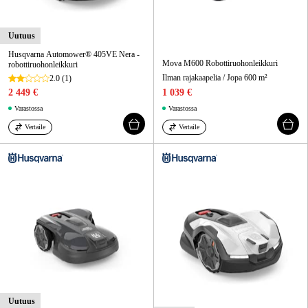
Uutuus
Husqvarna Automower® 405VE Nera -
Mova M600 Robottiruohonleikkuri
robottiruohonleikkuri
Ilman rajakaapelia / Jopa 600 m²
2.0
(1)
2 449 €
1 039 €
Varastossa
Varastossa
Vertaile
Vertaile
Uutuus