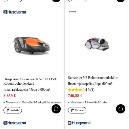
Sunseeker V3 Robottiruohonleikkuri
Husqvarna Automower® 520 EPOS®
Robottiruohonleikkuri
Ilman rajakaapelia / Jopa 600 m²
Ilman rajakaapelia / Jopa 5 000 m²
4.0
(1)
3 859 €
746,88 €
Varastossa - Lähetetään 5-7 arkipäivän kuluessa
Varastossa - Lähetetään 1-2 vko
Vertaile
Vertaile