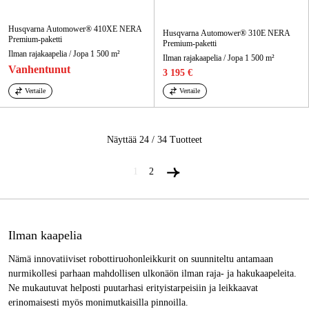
Husqvarna Automower® 410XE NERA
Husqvarna Automower® 310E NERA
Premium-paketti
Premium-paketti
Ilman rajakaapelia / Jopa 1 500 m²
Ilman rajakaapelia / Jopa 1 500 m²
Vanhentunut
3 195 €
Vertaile
Vertaile
Näyttää 24 / 34
Tuotteet
1
2
Ilman kaapelia
Nämä innovatiiviset robottiruohonleikkurit on suunniteltu antamaan
nurmikollesi parhaan mahdollisen ulkonäön ilman raja- ja hakukaapeleita.
Ne mukautuvat helposti puutarhasi erityistarpeisiin ja leikkaavat
erinomaisesti myös monimutkaisilla pinnoilla.