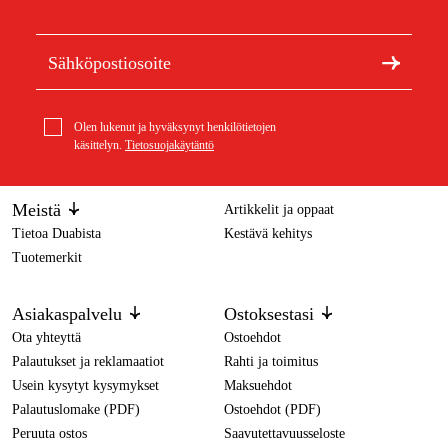
Olen lukenut ja hyväksynyt henkilötietojen
käsittelyn.
Tietosuojakäytäntö
Meistä
Artikkelit ja oppaat
Tietoa Duabista
Kestävä kehitys
Tuotemerkit
Asiakaspalvelu
Ostoksestasi
Ota yhteyttä
Ostoehdot
Palautukset ja reklamaatiot
Rahti ja toimitus
Usein kysytyt kysymykset
Maksuehdot
Palautuslomake (PDF)
Ostoehdot (PDF)
Peruuta ostos
Saavutettavuusseloste