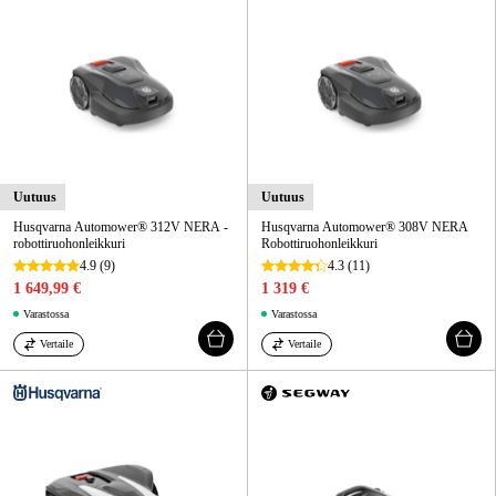
Uutuus
Uutuus
Husqvarna Automower® 312V NERA -
Husqvarna Automower® 308V NERA
robottiruohonleikkuri
Robottiruohonleikkuri
4.9
(9)
4.3
(11)
1 649,99 €
1 319 €
Varastossa
Varastossa
Vertaile
Vertaile