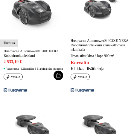
Husqvarna Automower® 405XE NERA
Uutuus
Robottiruohonleikkuri silmukattomalla
tekniikalla
Husqvarna Automower® 310E NERA
Robottiruohonleikkuri
Ilman silmukkaa / Jopa 900 m²
2 533,19 €
Korvattu
Klikkaa lisätietoja
Varastossa - Lähetetään 3-5 arkipäivän kuluessa
Vertaile
Vertaile