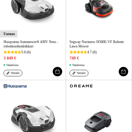
Uutuus
Husqvarna Automower® 430V Nera –
Segway Navimow H500E-VF Robotic
robottiruohonleikkuri
Lawn Mower
5.0
(6)
4.7
(6)
3 849 €
749 €
Varastossa
Varastossa
Vertaile
Vertaile