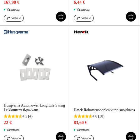
167,98 €
6,44 €
Varastossa
Varastossa
Vertaile
Vertaile
Husqvarna Automower Long Life Swing
Leikkuuterät 6-pakkaus
Hawk Robottiruohonleikkurin suojakatos
4.5
(4)
4.6
(30)
22 €
83,60 €
Varastossa
Varastossa
Vertaile
Vertaile