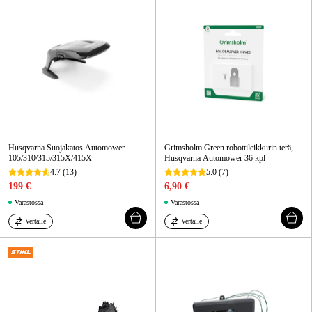
Husqvarna Suojakatos Automower
Grimsholm Green robottileikkurin terä,
105/310/315/315X/415X
Husqvarna Automower 36 kpl
4.7
(13)
5.0
(7)
199 €
6,90 €
Varastossa
Varastossa
Vertaile
Vertaile