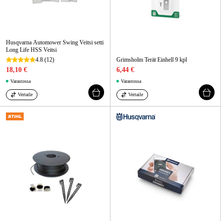
Husqvarna Automower Swing Veitsi setti
Long Life HSS Veitsi
4.8
(12)
Grimsholm Terät Einhell 9 kpl
18,10 €
6,44 €
Varastossa
Varastossa
Vertaile
Vertaile