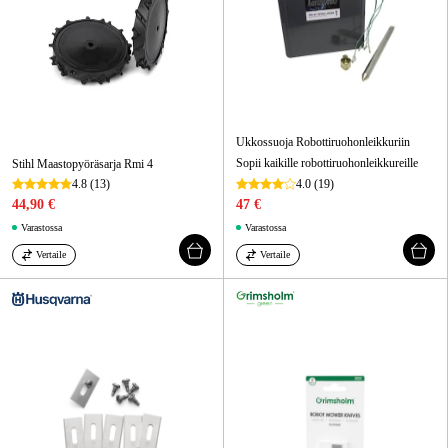
Ukkossuoja Robottiruohonleikkuriin
Sopii kaikille robottiruohonleikkureille
Stihl Maastopyöräsarja Rmi 4
4.8
(13)
4.0
(19)
44,90 €
47 €
Varastossa
Varastossa
Vertaile
Vertaile