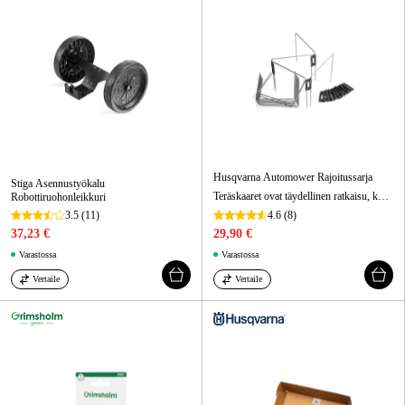
Husqvarna Automower Rajoitussarja
Stiga Asennustyökalu
Teräskaaret ovat täydellinen ratkaisu, kun haluat väliaikaisesti estää robottia leikkaamasta tiettyä osaa nurmikosta.
Robottiruohonleikkuri
3.5
(11)
4.6
(8)
37,23 €
29,90 €
Varastossa
Varastossa
Vertaile
Vertaile