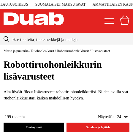
UTUSOIKEUS
SUOMALAISET MAKSUTAVAT
AMMATTILAISEN KAUPPA –
info@duab.fi
Metsä ja puutarha
/
Ruohonleikkurit
/
Robottiruohonleikkurit
/
Lisävarusteet
|
Yksityinen
Yritys
Suomi
Robottiruohonleikkurin
Sverige
Koneet ja työkalut
lisävarusteet
Danmark
Autotalli ja verstas
Norge
Alta löydät fiksut lisävarusteet robottiruohonleikkuriisi. Niiden avulla saat
Konetarvikkeet ja käyttömateriaalit
ruohonleikkuristasi kaiken mahdollisen hyödyn.
Deutschland
Työvaatteet ja suojavarusteet
199
tuotetta
Näytetään:
24
Sähkö ja rakentaminen
Tuoteryhmät
Suodata ja lajittele
Metsä & Puutarha