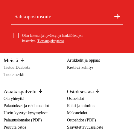
Olen lukenut ja hyväksynyt henkilötietojen
käsittelyn.
Tietosuojakäytäntö
Meistä
Artikkelit ja oppaat
Tietoa Duabista
Kestävä kehitys
Tuotemerkit
Asiakaspalvelu
Ostoksestasi
Ota yhteyttä
Ostoehdot
Palautukset ja reklamaatiot
Rahti ja toimitus
Usein kysytyt kysymykset
Maksuehdot
Palautuslomake (PDF)
Ostoehdot (PDF)
Peruuta ostos
Saavutettavuusseloste