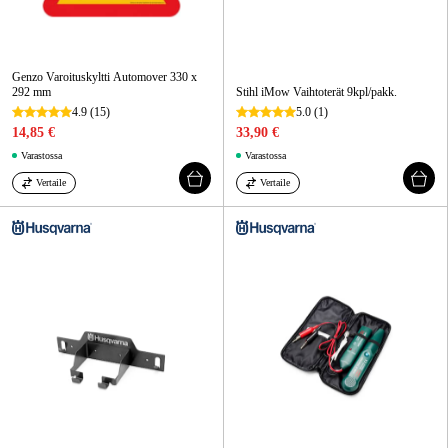
Genzo Varoituskyltti Automover 330 x
292 mm
Stihl iMow Vaihtoterät 9kpl/pakk.
4.9
(15)
5.0
(1)
14,85 €
33,90 €
Varastossa
Varastossa
Vertaile
Vertaile