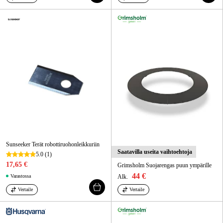
Sunseeker Terät robottiruohonleikkuriin
Saatavilla useita vaihtoehtoja
5.0
(1)
17,65 €
Grimsholm Suojarengas puun ympärille
44 €
Varastossa
Alk.
Vertaile
Vertaile