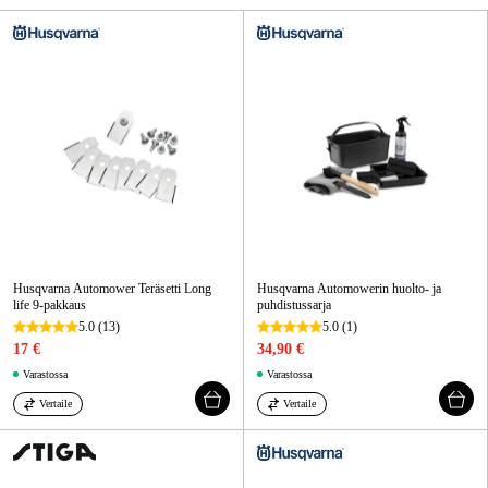
Kampanjat
Tuotemerkit
Artikkelit & Oppaat
Ota yhteyttä
Usein kysytyt kysymykset
Husqvarna Automower Teräsetti Long
Husqvarna Automowerin huolto- ja
life 9-pakkaus
puhdistussarja
5.0
(13)
5.0
(1)
17 €
34,90 €
Varastossa
Varastossa
Vertaile
Vertaile