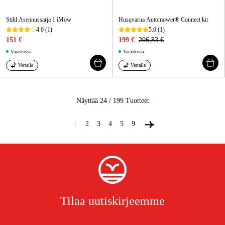
Stihl Asennussarja 1 iMow
Husqvarna Automower® Connect kit
4.0
(1)
5.0
(1)
151 €
199 €
206,83 €
Varastossa
Varastossa
Vertaile
Vertaile
Näyttää 24 / 199
Tuotteet
1
2
3
4
5
9
Tilaa uutiskirjeemme