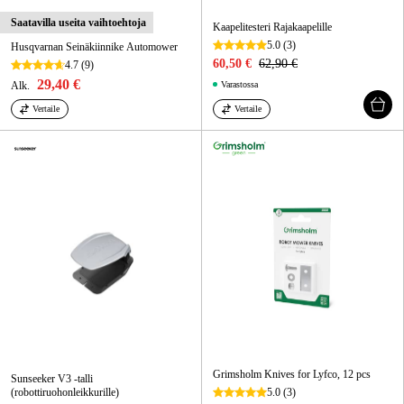
Saatavilla useita vaihtoehtoja
Kaapelitesteri Rajakaapelille
5.0
(3)
Husqvarnan Seinäkiinnike Automower
60,50 €
62,90 €
4.7
(9)
29,40 €
Alk.
Varastossa
Vertaile
Vertaile
Grimsholm Knives for Lyfco, 12 pcs
Sunseeker V3 -talli
(robottiruohonleikkurille)
5.0
(3)