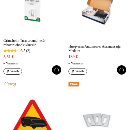
Grimsholm Turn-around -terät
robottiruohonleikkurille
Husqvarna Automower Asennussarja
3.5
(2)
Medium
5,51 €
139 €
Varastossa
Varastossa
Vertaile
Vertaile