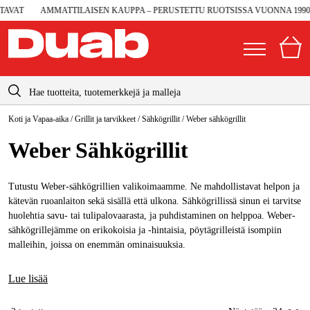
VAT
AMMATTILAISEN KAUPPA – PERUSTETTU RUOTSISSA VUONNA 1990
info@duab.fi
Koti ja Vapaa-aika
/
Grillit ja tarvikkeet
/
Sähkögrillit
/
Weber sähkögrillit
|
Yksityinen
Yritys
Suomi
Weber Sähkögrillit
Sverige
Koneet ja työkalut
Danmark
Tutustu Weber-sähkögrillien valikoimaamme. Ne mahdollistavat helpon ja
Autotalli ja verstas
kätevän ruoanlaiton sekä sisällä että ulkona. Sähkögrillissä sinun ei tarvitse
Norge
huolehtia savu- tai tulipalovaarasta, ja puhdistaminen on helppoa. Weber-
Konetarvikkeet ja käyttömateriaalit
sähkögrillejämme on erikokoisia ja -hintaisia, pöytägrilleistä isompiin
Deutschland
malleihin, joissa on enemmän ominaisuuksia.
Työvaatteet ja suojavarusteet
Sähkö ja rakentaminen
Lue lisää
Metsä & Puutarha