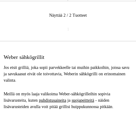
Näyttää 2 / 2
Tuotteet
1
Weber sähkögrillit
Jos etsit grilliä, joka sopii parvekkeelle tai muihin paikkoihin, joissa savu
ja savukaasut eivät ole toivottavia, Weberin sähkögrilli on erinomainen
valinta.
Meillä on myös laaja valikoima Weber-sähkögrilleihin sopivia
lisävarusteita, kuten
puhdistusaineita
ja
suojapeitteitä
- näiden
lisävarusteiden avulla voit pitää grillisi huippukunnossa pitkään.