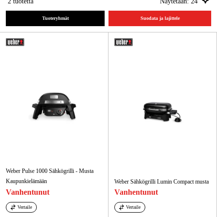
2
tuotetta
Näytetään:
24
Kampanjat
Tuoteryhmät
Suodata ja lajittele
Tuotemerkit
Artikkelit & Oppaat
Ota yhteyttä
Usein kysytyt kysymykset
Weber Pulse 1000 Sähkögrilli - Musta
Kaupunkielämään
Weber Sähkögrilli Lumin Compact musta
Vanhentunut
Vanhentunut
Vertaile
Vertaile