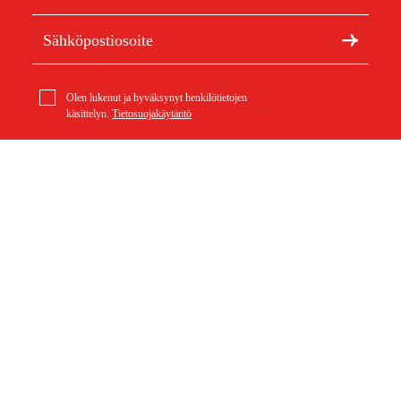
Olen lukenut ja hyväksynyt henkilötietojen
käsittelyn.
Tietosuojakäytäntö
Meistä
Artikkelit ja oppaat
Tietoa Duabista
Kestävä kehitys
Tuotemerkit
Asiakaspalvelu
Ostoksestasi
Ota yhteyttä
Ostoehdot
Palautukset ja reklamaatiot
Rahti ja toimitus
Usein kysytyt kysymykset
Maksuehdot
Palautuslomake (PDF)
Ostoehdot (PDF)
Peruuta ostos
Saavutettavuusseloste