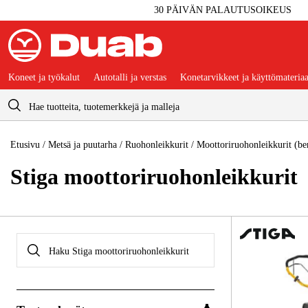
30 PÄIVÄN PALAUTUSOIKEUS
Koneet ja työkalut
Autotalli ja verstas
Konetarvikkeet ja käyttömateriaa
Ostoskori
Etusivu
/
Metsä ja puutarha
/
Ruohonleikkurit
/
Moottoriruohonleikkurit (ben
Stiga moottoriruohonleikkurit