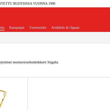
STETTU RUOTSISSA VUONNA 1990
rha
Kampanjat
Tuotemerkit
Artikkelit & Oppaat
yttöiset moottoriruohonleikkurit Stigalta.
Työkalut
Autotalli Ja Verstas
kkeet Ja Käyttömateriaalit
tteet Ja Suojavarusteet