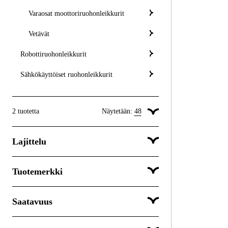
Varaosat moottoriruohonleikkurit
Vetävät
Robottiruohonleikkurit
Sähkökäyttöiset ruohonleikkurit
2
tuotetta
Näytetään:
48
Näytä 24 tuotetta per sivu
Lajittelu
Näytä 48 tuotetta per sivu
Näytä 96 tuotetta per sivu
Tuotemerkki
Suosituimmat
Saatavuus
Stiga