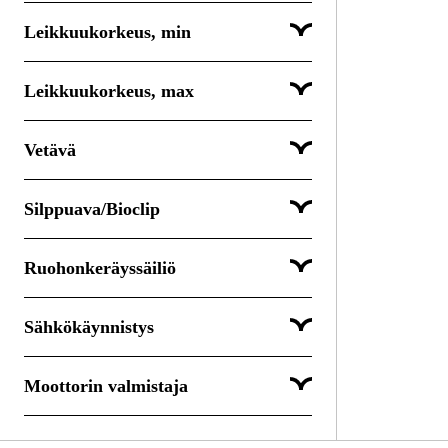
Leikkuukorkeus, min
Leikkuukorkeus, max
Vetävä
mm
mm
Silppuava/Bioclip
Kyllä
mm
mm
Ruohonkeräyssäiliö
Kyllä
Sähkökäynnistys
Kyllä
Moottorin valmistaja
Ei
STIGA