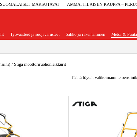
SUOMALAISET MAKSUTAVAT
AMMATTILAISEN KAUPPA – PERU
lit
Työvaatteet ja suojavarusteet
Sähkö ja rakentaminen
Metsä & Puuta
Suositut tuoteryhmät
siini)
/
Stiga moottoriruohonleikkurit
Täältä löydät valikoimamme bensiinikä
Koneet Ja 
Konetarvi
Työvaa