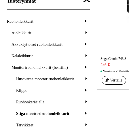
Tuoteryhmät
Ruohonleikkurit
Ajoleikkurit
Akkukäyttöiset ruohonleikkurit
Kelaleikkurit
Stiga Combi 748 S
495 €
Moottoriruohonleikkurit (bensiini)
Varastossa - Lähetetää
Husqvarna moottoriruohonleikkurit
Vertaile
Klippo
Ruohonkerääjällä
Stiga moottoriruohonleikkurit
Tarvikkeet