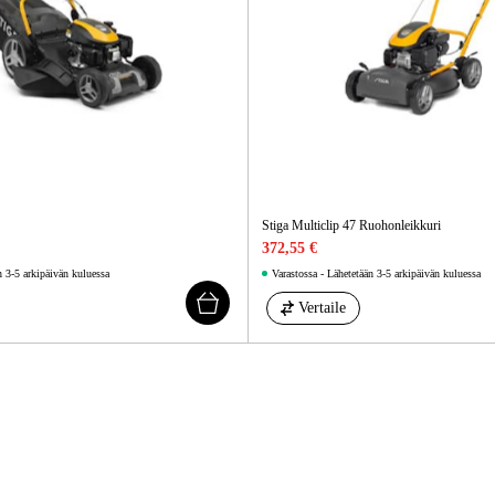
Sähkö Ja Ra
Stiga Multiclip 47 Ruohonleikkuri
372,55 €
n 3-5 arkipäivän kuluessa
Varastossa - Lähetetään 3-5 arkipäivän kuluessa
Vertaile