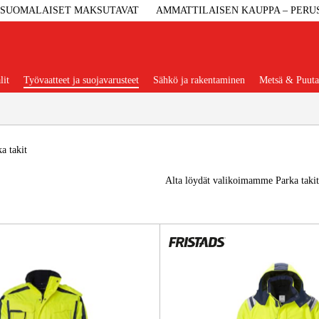
SUOMALAISET MAKSUTAVAT
AMMATTILAISEN KAUPPA – PERU
lit
Työvaatteet ja suojavarusteet
Sähkö ja rakentaminen
Metsä & Puuta
Suositut tuoteryhmät
a takit
Alta löydät valikoimamme Parka takit
Koneet Ja 
Konetarvi
Työvaa