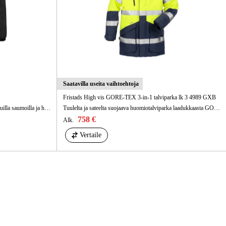
Saatavilla useita vaihtoehtoja
Fristads High vis GORE-TEX 3-in-1 talviparka lk 3 4989 GXB
Tuulenpitävä ja vedenpitävä parkatakki teipatuilla saumoilla ja hyvä hengittävyys.
Tuulelta ja sateelta suojaava huomiotalviparka laadukkaasta GORE-TEX -materiaalista. Runsaasti toiminnallisia taskuja. Voidaan käyttää ympäri vuoden irrotettavan sisävuorin ansiosta.
758 €
Alk.
Vertaile