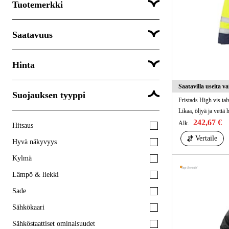
Tuotemerkki
Suosituimmat
Saatavuus
Fristads
Matterhorn
Hinta
Lähetetään välittömästi
Top Swede
Lähetetään 3-5 arkipäivän kuluessa
Saatavilla useita v
Suojauksen tyyppi
Lähettäminen kestää yli 5 arkipäivää
Fristads High vis ta
242,67 €
Alk.
Hitsaus
€
€
Vertaile
Hyvä näkyvyys
Kylmä
Lämpö & liekki
Sade
Sähkökaari
Sähköstaattiset ominaisuudet