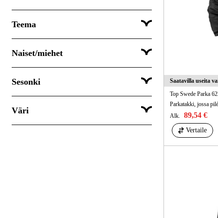
Teema
Naiset/miehet
Kiinteistö & palvelua
Logistiikka & kuljetus
Sesonki
Saatavilla useita v
Miehet
Rakenna & laitos
Top Swede Parka 62
Naiset
Parkatakki, jossa pilé
Väri
Kesä
89,54 €
Alk.
Kevät
Vertaile
Keltainen
Syksy
Musta
Talvi
Oranssi
Punainen
Sininen