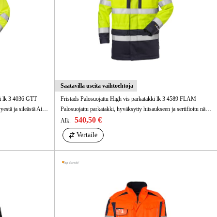
kentaminen
Metsä & Puutarha
Kampanjat
Saatavilla useita vaihtoehtoja
ki lk 3 4036 GTT
Fristads Palosuojattu High vis parkatakki lk 3 4589 FLAM
Tuulen- ja vedenpitävä huomiotalviparka kevyestä ja sileästä Airtech®-materiaalista. Irrotettava sisävuori. Hyväksytty teolliseen pesuun 60 asteessa.
Palosuojattu parkatakki, hyväksytty hitsaukseen ja sertifioitu näkyvyysluokkaan 3. Fleecevuorattu kaulus parantaa mukavuutta. Valmistettu kestävästä palosuojakäsitellystä materiaalista ja sertifioitu valokaarisuojaus kerroksittain. Takkiin on saatavana er
540,50 €
Alk.
Vertaile