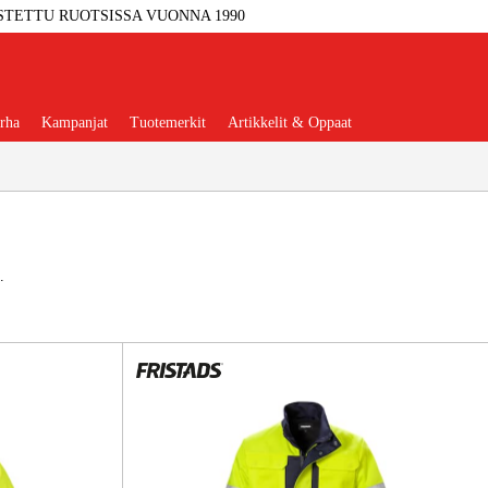
STETTU RUOTSISSA VUONNA 1990
rha
Kampanjat
Tuotemerkit
Artikkelit & Oppaat
.
Työkalut
Autotalli Ja Verstas
kkeet Ja Käyttömateriaalit
tteet Ja Suojavarusteet