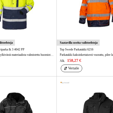
aihtoehtoja
Saatavilla useita vaihtoehtoja
lviparka lk 3 4042 PP
Top Swede Parkatakki 6216
Likaa, öljyä ja vettä hylkivästä materiaalista valmistettu huomiotalviparka. Irrotettava sisävuori. Hyväksytty teolliseen pesuun 60 asteessa.
158,27 €
Alk.
Vertaile