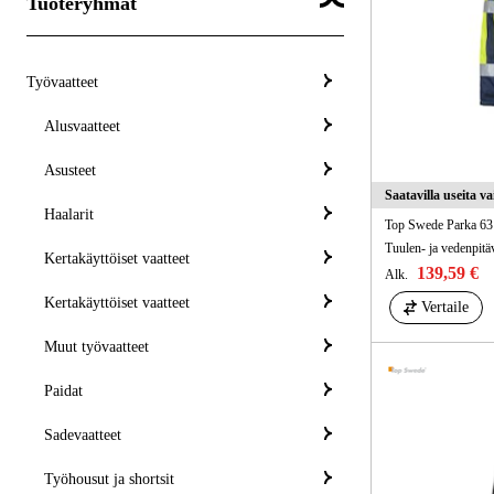
Tuoteryhmät
Työvaatteet
Alusvaatteet
Asusteet
Saatavilla useita v
Haalarit
Top Swede Parka 63
Tuulen- ja vedenpitäv
Kertakäyttöiset vaatteet
139,59 €
Alk.
Kertakäyttöiset vaatteet
Vertaile
Muut työvaatteet
Paidat
Sadevaatteet
Työhousut ja shortsit