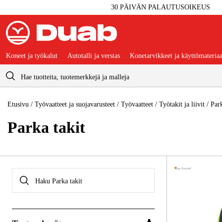
30 PÄIVÄN PALAUTUSOIKEUS
Koneet ja työkalut
Autotalli ja verstas
Konetarvikkeet ja käyttömateriaa
Ostoskori
Etusivu
/
Työvaatteet ja suojavarusteet
/
Työvaatteet
/
Työtakit ja liivit
/
Park
Parka takit