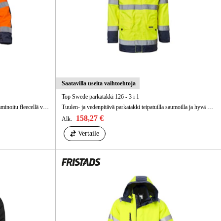
Saatavilla useita vaihtoehtoja
Top Swede parkatakki 126 - 3 i 1
Parkatakki kaksinkertaisesti vuorattu, pilee laminoitu fleecellä vartalossa ja tikkivuoratut hihat.
Tuulen- ja vedenpitävä parkatakki teipatuilla saumoilla ja hyvä hengittävyys.
158,27 €
Alk.
Vertaile