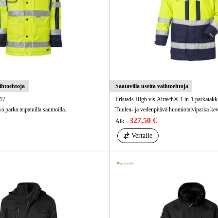
Sähkö Ja Ra
aihtoehtoja
Saatavilla useita vaihtoehtoja
17
Fristads High vis Airtech® 3-in-1 parkatak
ä parka teipatuilla saumoilla.
327,50 €
Alk.
Vertaile