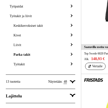
Työpaidat
Työtakit ja liivit
Keskikerroksiset takit
Kivet
Liivit
Saatavilla useita v
Top Swede 6020 Par
Parka takit
148,93 €
Alk.
Työtakit
Vertaile
13
tuotetta
Näytetään:
48
Näytä 24 tuotetta per sivu
Lajittelu
Näytä 48 tuotetta per sivu
Näytä 96 tuotetta per sivu