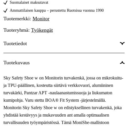
Tilapäisesti loppu
250,36 €
Suomalaiset maksutavat
37
Ammattilaisen kauppa – perustettu Ruotsissa vuonna 1990
Tilapäisesti loppu
250,36 €
Tuotemerkki
:
Monitor
38
Tilapäisesti loppu
250,36 €
Tuoteryhmä
:
Työkengät
39
Tilapäisesti loppu
250,36 €
Tuotetiedot
40
Tilapäisesti loppu
250,36 €
41
Tilapäisesti loppu
Suojauksen
Varvassuojus, ESD-suojaus,
250,36 €
Tuotekuvaus
42
tyyppi
:
Lämmönkestävä
Tilapäisesti loppu
Naiset/miehet
:
Naiset
250,36 €
Sky Safety Shoe w on Monitorin turvakenkä, jossa on mikrokuitu-
Lesti
:
Normaali
ja TPU-päällinen, kosteutta siirtävä verkkovuori, alumiininen
Sulkeminen
:
Boa®
turvakärki, Pantzar APT -naulaanastumissuoja ja liukumaton
kumipohja. Varu stettu BOA® Fit System -järjestelmällä.
Sertifioinnit
:
EN ISO 20345 2011
Monitorin Sky Safety Shoe w on edistyksellinen turvakenkä, joka
Varvassuoja
:
Aluminiini
yhdistää kestävyys ja mukavuuden ant amalla optimaalisen
turvallisuuden työympäristössä. Tämä MoniShe-mallistoon