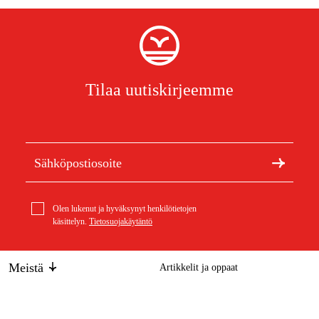
Tilaa uutiskirjeemme
Olen lukenut ja hyväksynyt henkilötietojen
käsittelyn.
Tietosuojakäytäntö
Meistä
Artikkelit ja oppaat
Tietoa Duabista
Kestävä kehitys
Tuotemerkit