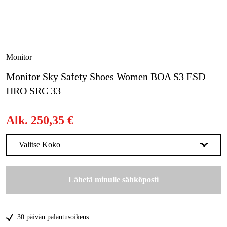
Metsä & Puutarha
Kampanjat
Tuotemerkit
Monitor
Artikkelit & Oppaat
Monitor Sky Safety Shoes Women BOA S3 ESD
HRO SRC 33
Ota yhteyttä
Usein kysytyt kysymykset
Alk.
250,35 €
Valitse Koko
33
Tilapäisesti loppu
250,36 €
Lähetä minulle sähköposti
34
Tilapäisesti loppu
250,36 €
35
Tilapäisesti loppu
250,36 €
30 päivän palautusoikeus
36