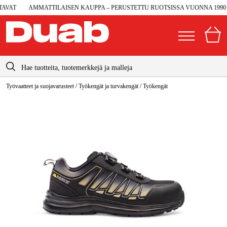
VAT
AMMATTILAISEN KAUPPA – PERUSTETTU RUOTSISSA VUONNA 1990
info@duab.fi
Työvaatteet ja suojavarusteet
/
Työkengät ja turvakengät
/
Työkengät
|
Yksityinen
Yritys
Suomi
Sverige
Koneet ja työkalut
Danmark
Autotalli ja verstas
Norge
Konetarvikkeet ja käyttömateriaalit
Deutschland
Työvaatteet ja suojavarusteet
Sähkö ja rakentaminen