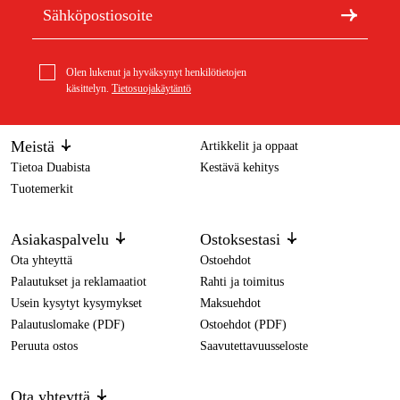
Olen lukenut ja hyväksynyt henkilötietojen
käsittelyn.
Tietosuojakäytäntö
Meistä
Artikkelit ja oppaat
Tietoa Duabista
Kestävä kehitys
Tuotemerkit
Asiakaspalvelu
Ostoksestasi
Ota yhteyttä
Ostoehdot
Palautukset ja reklamaatiot
Rahti ja toimitus
Usein kysytyt kysymykset
Maksuehdot
Palautuslomake (PDF)
Ostoehdot (PDF)
Peruuta ostos
Saavutettavuusseloste
Ota yhteyttä