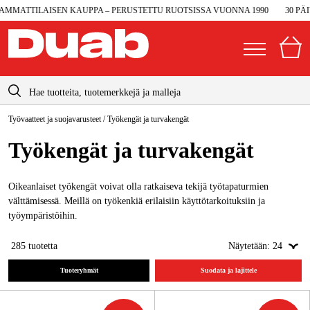
TTILAISEN KAUPPA – PERUSTETTU RUOTSISSA VUONNA 1990
30 PÄIVÄN
info@duab.fi
Työvaatteet ja suojavarusteet
/
Työkengät ja turvakengät
|
Yksityinen
Yritys
Suomi
Työkengät ja turvakengät
Sverige
Koneet ja työkalut
Danmark
Oikeanlaiset työkengät voivat olla ratkaiseva tekijä työtapaturmien
Autotalli ja verstas
välttämisessä. Meillä on työkenkiä erilaisiin käyttötarkoituksiin ja
Norge
työympäristöihin.
Konetarvikkeet ja käyttömateriaalit
Deutschland
285
tuotetta
Näytetään:
24
Työvaatteet ja suojavarusteet
Tuoteryhmät
Suodata ja lajittele
Sähkö ja rakentaminen