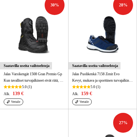
Metsä & Puutarha
30
%
28
%
Kampanjat
Tuotemerkit
Artikkelit & Oppaat
Ota yhteyttä
Saatavilla useita vaihtoehtoja
Saatavilla useita vaihtoehtoja
Usein kysytyt kysymykset
Jalas Varsikengät 1508 Gran Premio Gp
Jalas Puolikenkä 7158 Zenit Evo
Kun tavalliset turvajalkineet eivät riitä, korkeavartinen saapas, jossa on BOA®-kiinnitys, hoitaa homman.
Kevyt, mukava ja sporttinen turvajalkine, jossa BOA® ja naulaanastumissuoja.
5.0
(1)
5.0
(1)
139 €
159 €
Alk.
Alk.
Vertaile
Vertaile
27
%