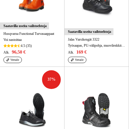
Saatavilla useita vaihtoehtoja
Saatavilla useita vaihtoehtoja
Husqvarna Functional Turvasaappaat
Jalas Varsikengät 3322
Voi nastoittaa
Työsaapas, PU-välipohja, muovilenkkituki, kumi-ulkopohja, päällismateriaali pintanahka
4.5
(35)
96,50 €
169 €
Alk.
Alk.
Vertaile
Vertaile
37
%