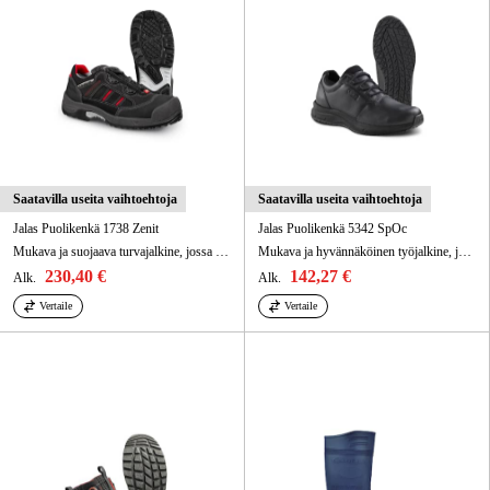
Saatavilla useita vaihtoehtoja
Saatavilla useita vaihtoehtoja
Jalas Puolikenkä 1738 Zenit
Jalas Puolikenkä 5342 SpOc
Mukava ja suojaava turvajalkine, jossa RPU-kitkapohja, BOA® Fit System, sekä PU-pinnoitettu/haljasnahkapäällinen.
Mukava ja hyvännäköinen työjalkine, jossa on useita toimintoja ja ominaisuuksia.
230,40 €
142,27 €
Alk.
Alk.
Vertaile
Vertaile