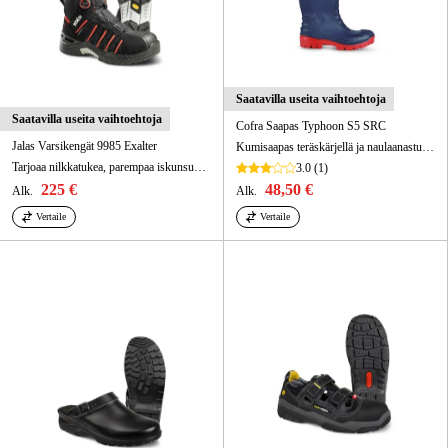
Saatavilla useita vaihtoehtoja
Saatavilla useita vaihtoehtoja
Cofra Saapas Typhoon S5 SRC
Jalas Varsikengät 9985 Exalter
Kumisaapas teräskärjellä ja naulaanastumissuojalla.
Tarjoaa nilkkatukea, parempaa iskunsuojausta ja pitää jalat kuivina.
3.0
(1)
225 €
48,50 €
Alk.
Alk.
Vertaile
Vertaile