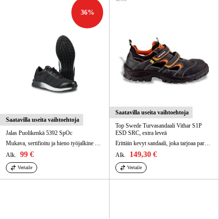
36
%
Saatavilla useita vaihtoehtoja
Saatavilla useita vaihtoehtoja
Top Swede Turvasandaali Vithar S1P
Jalas Puolikenkä 5392 SpOc
ESD SRC, extra leveä
Mukava, sertifioitu ja hieno työjalkine henkilöille, jotka ovat jaloillaan koko päivän.
Erittäin kevyt sandaali, joka tarjoaa parhaan mahdollisen mukavuuden koko työpäivän ajan.
99 €
149,30 €
Alk.
Alk.
Vertaile
Vertaile