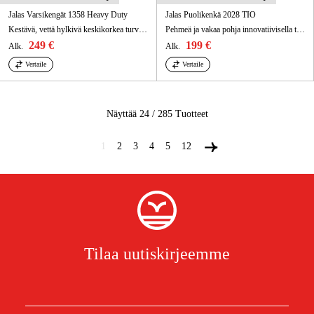
Jalas Varsikengät 1358 Heavy Duty
Jalas Puolikenkä 2028 TIO
Kestävä, vettä hylkivä keskikorkea turvanilkkuri jossa on BOA® Fit System ja Arctic Grip-kitkapohja. Suojausluokka S3.
Pehmeä ja vakaa pohja innovatiivisella teknologialla, jossa pieniä ilmakuplia. BOA®-järjestelmä.
249 €
199 €
Alk.
Alk.
Vertaile
Vertaile
Näyttää 24 / 285
Tuotteet
1
2
3
4
5
12
Tilaa uutiskirjeemme