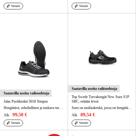
Vertaile
Vertaile
Saatavilla useita vaihtoehtoja
Saatavilla useita vaihtoehtoja
Top Swede Turvakengät New Suez S1P
Jalas Puolikenkä 5618 Tempus
SRC, erittäin leveä
Hengittävä, urheilullinen ja mukava turvajalkine, jossa on edistyksellinen iskunvaimennus.
Suez on mokkakenkä, jossa on hengittävä sisämateriaali.
99,50 €
89,54 €
Alk.
Alk.
Vertaile
Vertaile