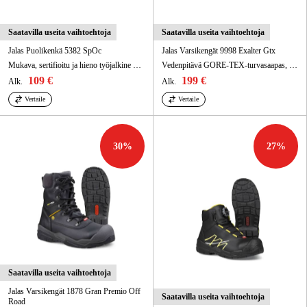
Saatavilla useita vaihtoehtoja
Saatavilla useita vaihtoehtoja
Jalas Puolikenkä 5382 SpOc
Jalas Varsikengät 9998 Exalter Gtx
Mukava, sertifioitu ja hieno työjalkine henkilöille, jotka ovat jaloillaan koko päivän.
Vedenpitävä GORE-TEX-turvasaapas, joka sopii ihanteellisesti märkään ja kohtuullisen kylmään vuodenaikaan.
109 €
199 €
Alk.
Alk.
Vertaile
Vertaile
30
%
27
%
Saatavilla useita vaihtoehtoja
Jalas Varsikengät 1878 Gran Premio Off
Saatavilla useita vaihtoehtoja
Road