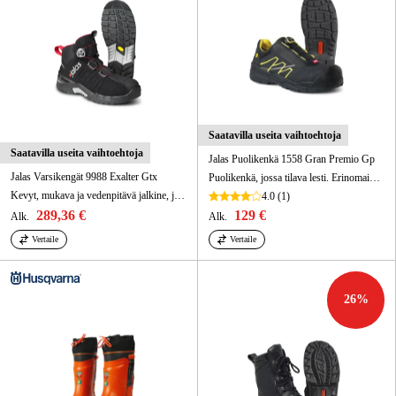
Saatavilla useita vaihtoehtoja
Saatavilla useita vaihtoehtoja
Jalas Puolikenkä 1558 Gran Premio Gp
Jalas Varsikengät 9988 Exalter Gtx
Puolikenkä, jossa tilava lesti. Erinomainen suojaus vaativiin ympäristöihin.
Kevyt, mukava ja vedenpitävä jalkine, jossa sivulle asennettu BOA® ja optimaalinen suojaus.
4.0
(1)
289,36 €
129 €
Alk.
Alk.
Vertaile
Vertaile
26
%