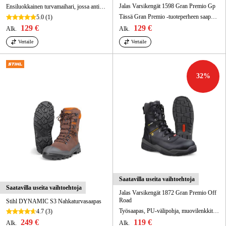
Jalas Varsikengät 1598 Gran Premio Gp
Ensiluokkainen turvamaihari, jossa antistaattiset ominaisuudet ja korkein suojaustaso (S3), ulkotöihin.
Tässä Gran Premio -tuoteperheen saappaassa on erittäin tilava lesti ja kaikki tarvitsemasi suojaus.
5.0
(1)
129 €
129 €
Alk.
Alk.
Vertaile
Vertaile
32
%
Saatavilla useita vaihtoehtoja
Saatavilla useita vaihtoehtoja
Jalas Varsikengät 1872 Gran Premio Off
Road
Stihl DYNAMIC S3 Nahkaturvasaapas
Työsaapas, PU-välipohja, muovilenkkituki, kumi-ulkopohja, päällismateriaali PU-pintainen nahka
4.7
(3)
249 €
119 €
Alk.
Alk.