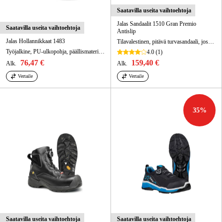
Saatavilla useita vaihtoehtoja
Jalas Sandaalit 1510 Gran Premio
Saatavilla useita vaihtoehtoja
Antislip
Jalas Hollannikkaat 1483
Tilavalestinen, pitävä turvasandaali, jossa tarrakiinnitys. Suojausluokka S1.
Työjalkine, PU-ulkopohja, päällismateriaali PU-pintainen nahka
4.0
(1)
76,47 €
159,40 €
Alk.
Alk.
Vertaile
Vertaile
35
%
Saatavilla useita vaihtoehtoja
Saatavilla useita vaihtoehtoja