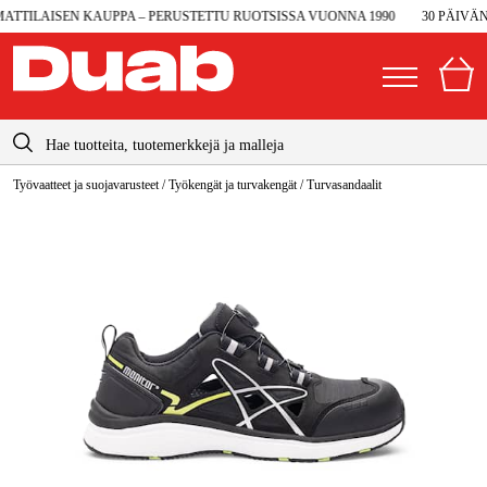
TILAISEN KAUPPA – PERUSTETTU RUOTSISSA VUONNA 1990
30 PÄIVÄN 
info@duab.fi
Työvaatteet ja suojavarusteet
/
Työkengät ja turvakengät
/
Turvasandaalit
|
Yksityinen
Yritys
Suomi
Sverige
Koneet ja työkalut
Danmark
Autotalli ja verstas
Norge
Konetarvikkeet ja käyttömateriaalit
Deutschland
Työvaatteet ja suojavarusteet
Sähkö ja rakentaminen