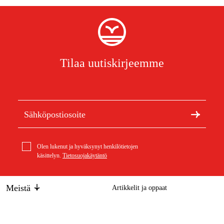
Tilaa uutiskirjeemme
Olen lukenut ja hyväksynyt henkilötietojen
käsittelyn.
Tietosuojakäytäntö
Meistä
Artikkelit ja oppaat
Tietoa Duabista
Kestävä kehitys
Tuotemerkit