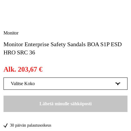
Metsä & Puutarha
Kampanjat
Tuotemerkit
Monitor
Artikkelit & Oppaat
Monitor Enterprise Safety Sandals BOA S1P ESD
HRO SRC 36
Ota yhteyttä
Usein kysytyt kysymykset
Alk.
203,67 €
Valitse Koko
36
Tilapäisesti loppu
203,67 €
Lähetä minulle sähköposti
37
Tilapäisesti loppu
203,67 €
38
Tilapäisesti loppu
203,67 €
30 päivän palautusoikeus
39