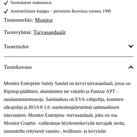
Tilapäisesti loppu
203,67 €
Suomalaiset maksutavat
40
Ammattilaisen kauppa – perustettu Ruotsissa vuonna 1990
Tilapäisesti loppu
203,67 €
Tuotemerkki
:
Monitor
41
Tilapäisesti loppu
203,67 €
Tuoteryhmä
:
Turvasandaalit
42
Tilapäisesti loppu
203,67 €
Tuotetiedot
43
Tilapäisesti loppu
203,67 €
44
Tilapäisesti loppu
Suojauksen
Varvassuojus, ESD-suojaus,
203,67 €
Tuotekuvaus
45
tyyppi
:
Lämmönkestävä
Tilapäisesti loppu
Naiset/miehet
:
Naiset, Miehet
203,67 €
Monitor Enterprise Safety Sandal on kevyt turvasandaali, jossa on
46
Lesti
:
Leveä
Tilapäisesti loppu
203,67 €
Ripstop-päällinen, alumiininen tur vakärki ja Pantzar APT -
47
Sulkeminen
:
Boa®
naulaanastumissuoja. Sandaalissa on EVA-välipohja, kuminen
Tilapäisesti loppu
203,67 €
ulkopohja ja BOA® L6 -nauhoitusjärjestelmä optimaaliseen
Sertifioinnit
:
EN ISO 20345 2011
istuvuuteen. Monitor Enterprise -turvasandaali, joka on osa
Varvassuoja
:
Aluminiini
Monitor Graphic -valikoiman höyhenenkevyitä turvajalk ineita,
suunniteltu erityisesti varasto-, teollisuus- ja kevyisiin