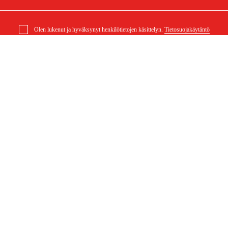
Olen lukenut ja hyväksynyt henkilötietojen käsittelyn.
Tietosuojakäytäntö
elu
Ostoksestasi
Ostoehdot
eklamaatiot
Rahti ja toimitus
ysymykset
Maksuehdot
 (PDF)
Ostoehdot (PDF)
Saavutettavuusseloste