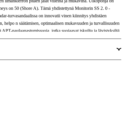
sen ilmankierron pitäen jalat viileinä ja mukavina. Ulkopohja on
Komposiitti
ehmeys on 50 (Shore A). Tämä yhdistettynä Monitorin SS 2. 0 -
r-turvasandaalissa on innovatii vinen kiinnitys yhdistäen
n, helpo n säätämisen, optimaalisen mukavuuden ja turvallisuuden
APT-naulaanastumissuoja, jotka suojaavat iskuilta ja lävistyksiltä
t kuivina ja mukavina pitkienkin työpäivien aikana. Monitor Radar -
a mu kavaa turvasandaalia urheilullisella muotoilulla ja
korkean turvallisuuden, erinomaisen mukavuuden ja kestävyyden