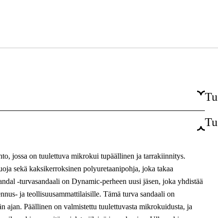
Tu
Tu
Varvassuojus, ESD-suojaus
Naiset, Miehet
o, jossa on tuulettuva mikrokui tupäällinen ja tarrakiinnitys.
Leveä
oja sekä kaksikerroksinen polyuretaanipohja, joka takaa
dal -turvasandaali on Dynamic-perheen uusi jäsen, joka yhdistää
Tarranauha
nus- ja teollisuusammattilaisille. Tämä turva sandaali on
 ajan. Päällinen on valmistettu tuulettuvasta mikrokuidusta, ja
EN ISO 20345 2011