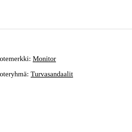
135,98 €
47
Tilapäisesti loppu
135,98 €
otemerkki
:
Monitor
oteryhmä
:
Turvasandaalit