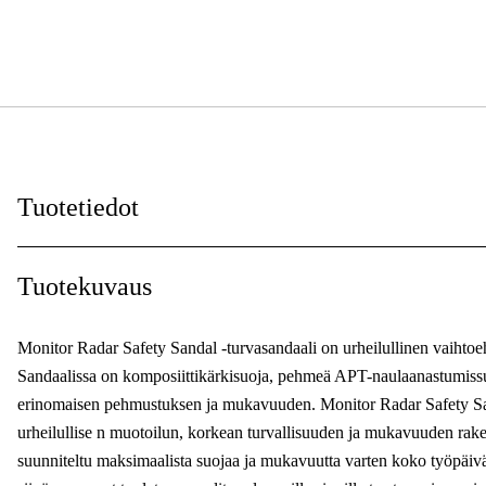
Tuotetiedot
Suojauksen tyyppi
:
Tuotekuvaus
Naiset/miehet
:
Monitor Radar Safety Sandal -turvasandaali on urheilullinen vaihtoeht
Lesti
:
Sandaalissa on komposiittikärkisuoja, pehmeä APT-naulaanastumissu
erinomaisen pehmustuksen ja mukavuuden. Monitor Radar Safety San
Sulkeminen
:
urheilullise n muotoilun, korkean turvallisuuden ja mukavuuden raken
Sertifioinnit
:
suunniteltu maksimaalista suojaa ja mukavuutta varten koko työpäivän