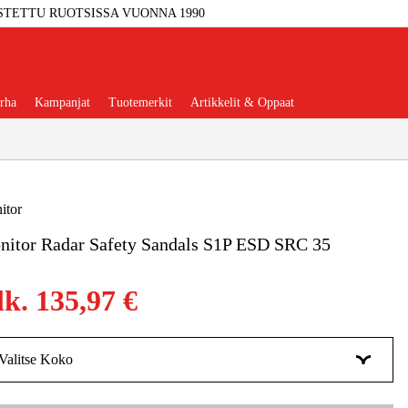
STETTU RUOTSISSA VUONNA 1990
rha
Kampanjat
Tuotemerkit
Artikkelit & Oppaat
itor
nitor Radar Safety Sandals S1P ESD SRC 35
Työkalut
Autotalli Ja Verstas
lk.
135,97 €
kkeet Ja Käyttömateriaalit
tteet Ja Suojavarusteet
Valitse Koko
35
Tilapäisesti loppu
135,98 €