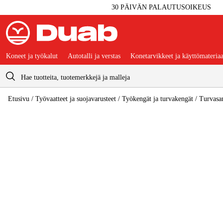
30 PÄIVÄN PALAUTUSOIKEUS
Koneet ja työkalut
Autotalli ja verstas
Konetarvikkeet ja käyttömateriaa
Ostoskori
Etusivu
/
Työvaatteet ja suojavarusteet
/
Työkengät ja turvakengät
/
Turvasan