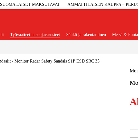
SUOMALAISET MAKSUTAVAT
AMMATTILAISEN KAUPPA – PERU
lit
Työvaatteet ja suojavarusteet
Sähkö ja rakentaminen
Metsä & Puuta
Suositut tuoteryhmät
daalit
/
Monitor Radar Safety Sandals S1P ESD SRC 35
Mon
Mo
Koneet Ja 
A
Konetarvi
Työvaa