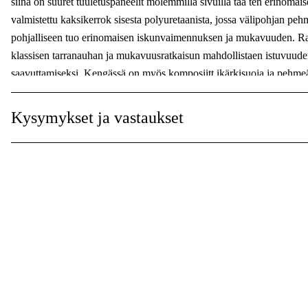
siinä on suuret tuuletuspaneelit molemmilla sivuilla taa ten erinomai
Varvassuoja
:
valmistettu kaksikerrok sisesta polyuretaanista, jossa välipohjan p
pohjalliseen tuo erinomaisen iskunvaimennuksen ja mukavuuden. Rada
klassisen tarranauhan ja mukavuusratkaisun mahdollistaen istuvuude
saavuttamiseksi. Kengässä on myös komposiitt ikärkisuoja ja pehmeä 
joustavuude sta tinkimättä. Kosteutta imevä tekstiilivuori pitää jala
turvasandaali soveltuu miehille ja naisille, jotka etsivät luotettavaa j
Kysymykset ja vastaukset
kilpailukykyiseen hintaan. Monitor Radar -turvas andaali yhdistää 
koko työpäivän ajaksi .