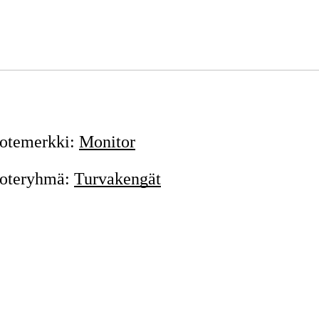
46
Tilapäisesti loppu
349,57 €
47
Tilapäisesti loppu
349,57 €
48
Tilapäisesti loppu
349,57 €
otemerkki
:
Monitor
oteryhmä
:
Turvakengät