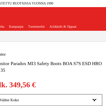
STETTU RUOTSISSA VUONNA 1990
rha
Kampanjat
Tuotemerkit
Artikkelit & Oppaat
itor
nitor Paradox MI3 Safety Boots BOA S7S ESD HRO
Työkalut
Autotalli Ja Verstas
 35
kkeet Ja Käyttömateriaalit
lk.
349,56 €
tteet Ja Suojavarusteet
Valitse Koko