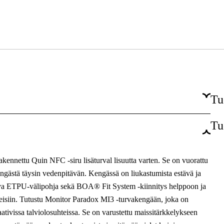
Tu
Tu
Varvassuojus, ESD-suojaus, Lämmönkestävä
Naiset, Miehet
kennettu Quin NFC -siru lisäturval lisuutta varten. Se on vuorattu
Leveä
engästä täysin vedenpitävän. Kengässä on liukastumista estävä ja
ava ETPU-välipohja sekä BOA® Fit System -kiinnitys helppoon ja
Boa®
hteisiin. Tutustu Monitor Paradox MI3 -turvakengään, joka on
ativissa talviolosuhteissa. Se on varustettu maissitärkkelykseen
EN ISO 20345:2022