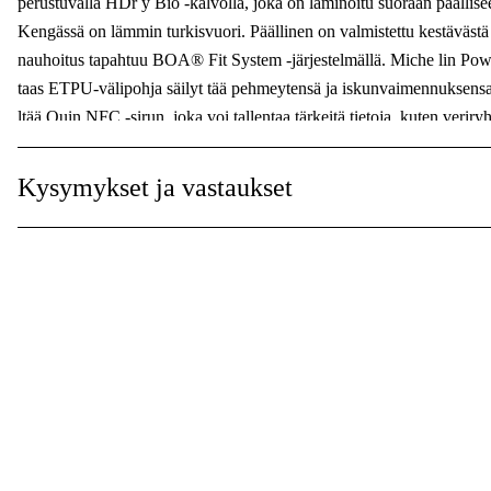
perustuvalla HDr y Bio -kalvolla, joka on laminoitu suoraan päällis
Varvassuoja
:
Kengässä on lämmin turkisvuori. Päällinen on valmistettu kestävästä t
nauhoitus tapahtuu BOA® Fit System -järjestelmällä. Miche lin Power
taas ETPU-välipohja säilyt tää pehmeytensä ja iskunvaimennuksens
ltää Quin NFC -sirun, joka voi tallentaa tärkeitä tietoja, kuten verir
voidaan skannata matkapuhelimella, jolloin pelastushenkilöstö tai työ
hyväksyntä ja täysin vedenpitävä rakenne , mikä tekee siitä itsestään
Kysymykset ja vastaukset
kalvo sis ältää 53 % biopohjaista materiaalia (maissitärkkelystä), ISO
korkeimman teknisen suorituskykytason.