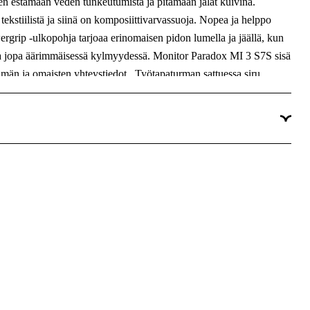
een estämään veden tunkeutumista ja pitämään jalat kuivina.
Komposiitti
ekstiilistä ja siinä on komposiittivarvassuoja. Nopea ja helppo
grip -ulkopohja tarjoaa erinomaisen pidon lumella ja jäällä, kun
a jopa äärimmäisessä kylmyydessä. Monitor Paradox MI 3 S7S sisä
yhmän ja omaisten yhteystiedot . Työtapaturman sattuessa siru
 toverit saavat nopeasti tarvittavat tiedot. Kengässä on ESD-
 selvän valinnan ammattilaisille ääriolosuhteisiin. HDry ”b5” -
/IEC-akkreditoidun laboratorion sertifio imana, ja säilyttää