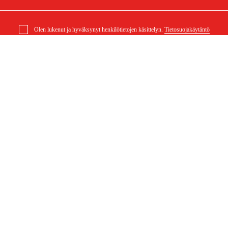
Olen lukenut ja hyväksynyt henkilötietojen käsittelyn.
Tietosuojakäytäntö
elu
Ostoksestasi
Ostoehdot
eklamaatiot
Rahti ja toimitus
ysymykset
Maksuehdot
 (PDF)
Ostoehdot (PDF)
Saavutettavuusseloste