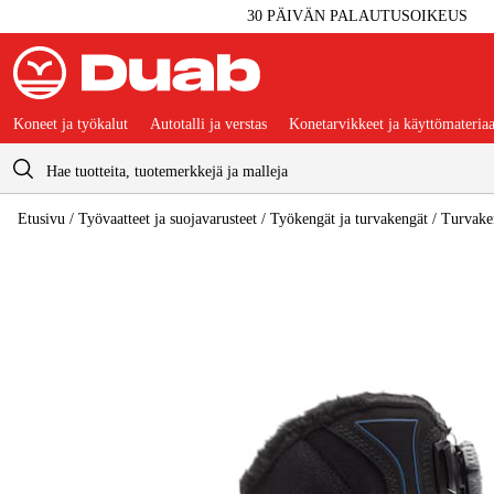
30 PÄIVÄN PALAUTUSOIKEUS
Koneet ja työkalut
Autotalli ja verstas
Konetarvikkeet ja käyttömateriaa
Ostoskori
Etusivu
/
Työvaatteet ja suojavarusteet
/
Työkengät ja turvakengät
/
Turvake