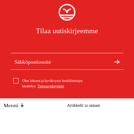
Tilaa uutiskirjeemme
Olen lukenut ja hyväksynyt henkilötietojen
käsittelyn.
Tietosuojakäytäntö
Meistä
Artikkelit ja oppaat
Tietoa Duabista
Kestävä kehitys
Tuotemerkit