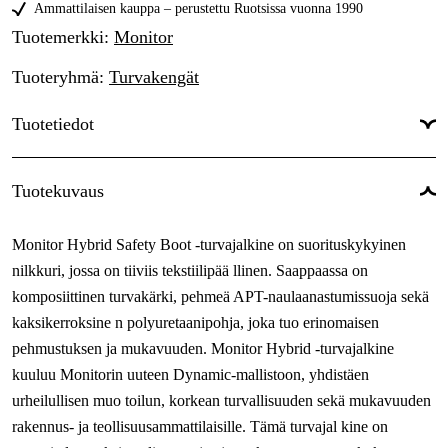
39
Ammattilaisen kauppa – perustettu Ruotsissa vuonna 1990
Tilapäisesti loppu
155,82 €
Tuotemerkki
:
Monitor
40
Tilapäisesti loppu
155,82 €
Tuoteryhmä
:
Turvakengät
41
Tilapäisesti loppu
155,82 €
Tuotetiedot
42
Tilapäisesti loppu
155,82 €
43
Tilapäisesti loppu
Suojauksen tyyppi
:
Varvassuojus, ESD-suojaus
155,82 €
Tuotekuvaus
44
Tilapäisesti loppu
Naiset/miehet
:
Naiset, Miehet
155,82 €
Monitor Hybrid Safety Boot -turvajalkine on suorituskykyinen
45
Lesti
:
Normaali
Tilapäisesti loppu
155,82 €
nilkkuri, jossa on tiiviis tekstiilipää llinen. Saappaassa on
46
Sulkeminen
:
Nyöritys
komposiittinen turvakärki, pehmeä APT-naulaanastumissuoja sekä
Tilapäisesti loppu
155,82 €
kaksikerroksine n polyuretaanipohja, joka tuo erinomaisen
Sertifioinnit
:
EN ISO 20345:2022
47
Tilapäisesti loppu
pehmustuksen ja mukavuuden. Monitor Hybrid -turvajalkine
155,82 €
Varvassuoja
:
Komposiitti
kuuluu Monitorin uuteen Dynamic-mallistoon, yhdistäen
urheilullisen muo toilun, korkean turvallisuuden sekä mukavuuden
rakennus- ja teollisuusammattilaisille. Tämä turvajal kine on