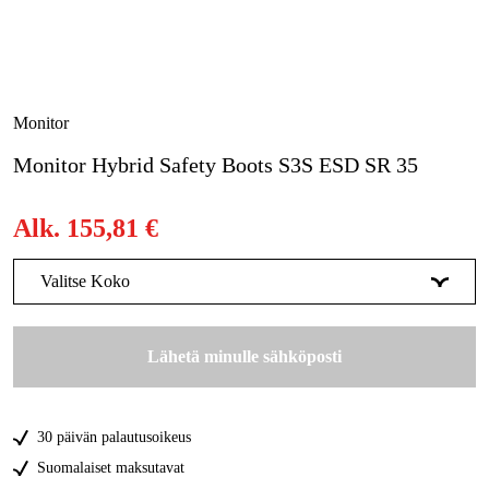
Metsä & Puutarha
Kampanjat
Tuotemerkit
Monitor
Artikkelit & Oppaat
Monitor Hybrid Safety Boots S3S ESD SR 35
Ota yhteyttä
Alk.
155,81 €
Usein kysytyt kysymykset
Valitse Koko
35
Tilapäisesti loppu
155,82 €
Lähetä minulle sähköposti
36
Tilapäisesti loppu
155,82 €
37
Tilapäisesti loppu
155,82 €
30 päivän palautusoikeus
38
Tilapäisesti loppu
155,82 €
Suomalaiset maksutavat