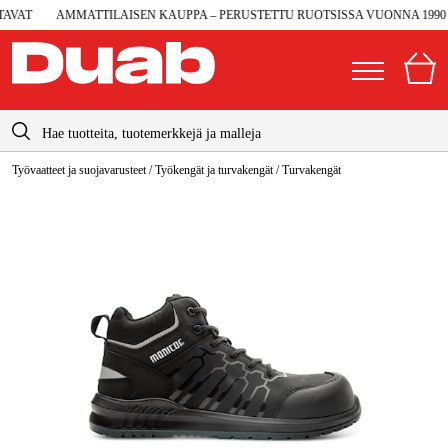
VAT
AMMATTILAISEN KAUPPA – PERUSTETTU RUOTSISSA VUONNA 1990
info@duab.fi
Työvaatteet ja suojavarusteet
/
Työkengät ja turvakengät
/
Turvakengät
|
Yksityinen
Yritys
Suomi
Sverige
Koneet ja työkalut
Danmark
Autotalli ja verstas
Norge
Konetarvikkeet ja käyttömateriaalit
Deutschland
Työvaatteet ja suojavarusteet
Sähkö ja rakentaminen