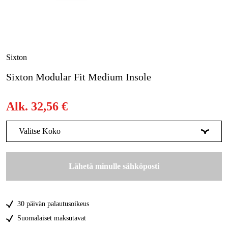
Metsä & Puutarha
Kampanjat
Tuotemerkit
Sixton
Artikkelit & Oppaat
Sixton Modular Fit Medium Insole
Ota yhteyttä
Alk.
32,56 €
Usein kysytyt kysymykset
Valitse Koko
36
Tilapäisesti loppu
32,57 €
Lähetä minulle sähköposti
37
Tilapäisesti loppu
32,57 €
38
Tilapäisesti loppu
32,57 €
30 päivän palautusoikeus
39
Tilapäisesti loppu
32,57 €
Suomalaiset maksutavat