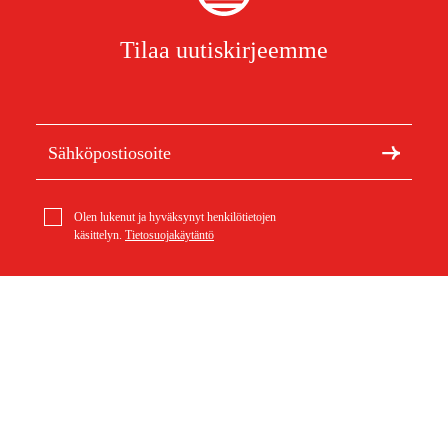
Tilaa uutiskirjeemme
Olen lukenut ja hyväksynyt henkilötietojen
käsittelyn.
Tietosuojakäytäntö
Meistä
Artikkelit ja oppaat
Tietoa Duabista
Kestävä kehitys
Tuotemerkit
Asiakaspalvelu
Ostoksestasi
Ota yhteyttä
Ostoehdot