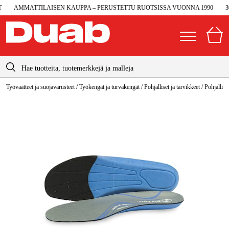
AMMATTILAISEN KAUPPA – PERUSTETTU RUOTSISSA VUONNA 1990
30
info@duab.fi
Työvaatteet ja suojavarusteet
/
Työkengät ja turvakengät
/
Pohjalliset ja tarvikkeet
/
Pohjallise
|
Yksityinen
Yritys
Suomi
Sverige
Koneet ja työkalut
Danmark
Autotalli ja verstas
Norge
Konetarvikkeet ja käyttömateriaalit
Deutschland
Työvaatteet ja suojavarusteet
Sähkö ja rakentaminen