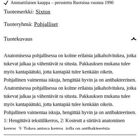
40
Ammattilaisen kauppa – perustettu Ruotsissa vuonna 1990
Tilapäisesti loppu
32,57 €
Tuotemerkki
:
Sixton
41
Tilapäisesti loppu
32,57 €
Tuoteryhmä
:
Pohjalliset
42
Tilapäisesti loppu
32,57 €
Tuotekuvaus
43
Tilapäisesti loppu
32,57 €
44
Anatomisessa pohjallisessa on kolme erilaista jalkaholvitukea, jotka
Tilapäisesti loppu
32,57 €
tukevat jalkaa ja vähentävät ra situsta. Pakkauksen mukana tulee
45
Tilapäisesti loppu
32,57 €
myös kantapäätuki, jotta kantapää tulee kenkään oikein.
46
Pohjallinen vaimentaa iskuja, hengittää hyvin ja on antibakteerinen.
Tilapäisesti loppu
32,57 €
Anatomisessa pohjallisessa on kolme erilaista jalkaholvitukea, jotka
47
Tilapäisesti loppu
tukevat jalkaa ja vähentävät ra situsta. Pakkauksen mukana tulee
32,57 €
myös kantapäätuki, jotta kantapää tulee kenkään oikein.
48
Tilapäisesti loppu
32,57 €
Pohjallinen vaimentaa iskuja, hengittää hyvin ja on antibakteerinen.
1: Hengittävä tekstiilikerros, 2: Kosteutt a siirtävä anatominen
kerros, 3: Tukea antava kerros, jolla on antibakteerisia
ominaisuuksia.