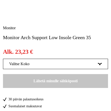
Metsä & Puutarha
Kampanjat
Tuotemerkit
Monitor
Artikkelit & Oppaat
Monitor Arch Support Low Insole Green 35
Ota yhteyttä
Alk.
23,23 €
Usein kysytyt kysymykset
Valitse Koko
35
Tilapäisesti loppu
23,23 €
Lähetä minulle sähköposti
36
Tilapäisesti loppu
23,23 €
37
Tilapäisesti loppu
23,23 €
30 päivän palautusoikeus
38
Tilapäisesti loppu
23,23 €
Suomalaiset maksutavat