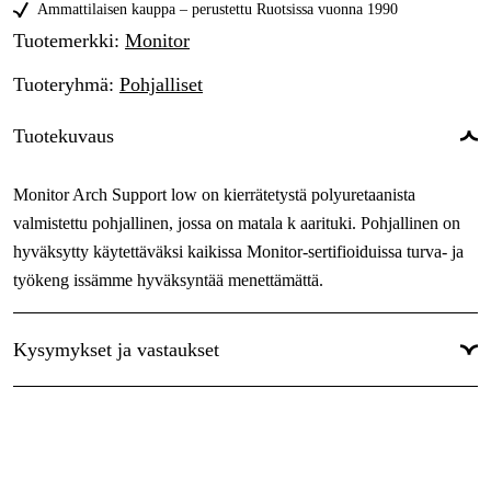
39
Ammattilaisen kauppa – perustettu Ruotsissa vuonna 1990
Tilapäisesti loppu
23,23 €
Tuotemerkki
:
Monitor
40
Tilapäisesti loppu
23,23 €
Tuoteryhmä
:
Pohjalliset
41
Tilapäisesti loppu
23,23 €
Tuotekuvaus
42
Tilapäisesti loppu
23,23 €
43
Monitor Arch Support low on kierrätetystä polyuretaanista
Tilapäisesti loppu
23,23 €
valmistettu pohjallinen, jossa on matala k aarituki. Pohjallinen on
44
Tilapäisesti loppu
23,23 €
hyväksytty käytettäväksi kaikissa Monitor-sertifioiduissa turva- ja
45
työkeng issämme hyväksyntää menettämättä.
Tilapäisesti loppu
23,23 €
46
Tilapäisesti loppu
23,23 €
Kysymykset ja vastaukset
47
Tilapäisesti loppu
23,23 €
48
Tilapäisesti loppu
23,23 €