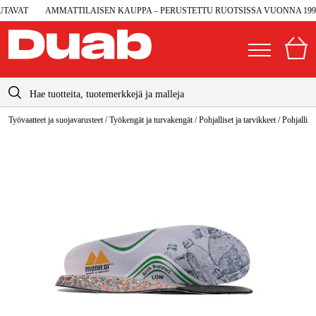
AVAT
AMMATTILAISEN KAUPPA – PERUSTETTU RUOTSISSA VUONNA 1990
info@duab.fi
Työvaatteet ja suojavarusteet
/
Työkengät ja turvakengät
/
Pohjalliset ja tarvikkeet
/
Pohjallise
|
Yksityinen
Yritys
Suomi
Sverige
Koneet ja työkalut
Danmark
Autotalli ja verstas
Norge
Konetarvikkeet ja käyttömateriaalit
Deutschland
Työvaatteet ja suojavarusteet
Sähkö ja rakentaminen