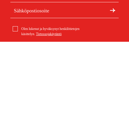
Olen lukenut ja hyväksynyt henkilötietojen
käsittelyn.
Tietosuojakäytäntö
Meistä
Artikkelit ja oppaat
Tietoa Duabista
Kestävä kehitys
Tuotemerkit
Asiakaspalvelu
Ostoksestasi
Ota yhteyttä
Ostoehdot
Palautukset ja reklamaatiot
Rahti ja toimitus
Usein kysytyt kysymykset
Maksuehdot
Palautuslomake (PDF)
Ostoehdot (PDF)
Peruuta ostos
Saavutettavuusseloste