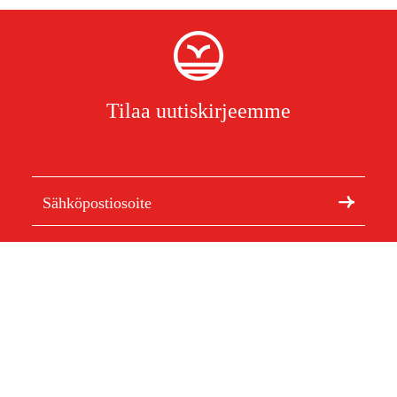
Tilaa uutiskirjeemme
Olen lukenut ja hyväksynyt henkilötietojen
käsittelyn.
Tietosuojakäytäntö
Meistä
Artikkelit ja oppaat
Tietoa Duabista
Kestävä kehitys
Tuotemerkit