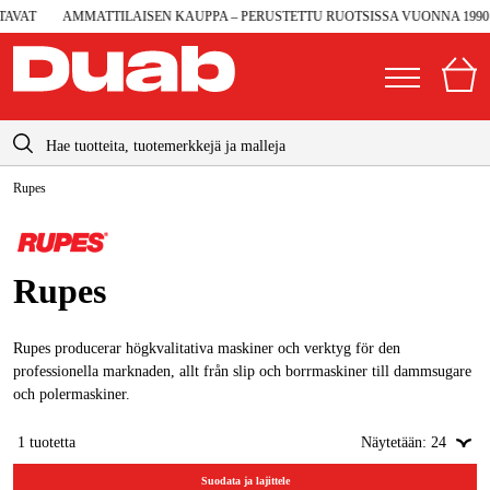
VAT
AMMATTILAISEN KAUPPA – PERUSTETTU RUOTSISSA VUONNA 1990
info@duab.fi
Rupes
|
Yksityinen
Yritys
Suomi
Sverige
Koneet ja työkalut
Rupes
Danmark
Autotalli ja verstas
Norge
Konetarvikkeet ja käyttömateriaalit
Rupes producerar högkvalitativa maskiner och verktyg för den
professionella marknaden, allt från slip och borrmaskiner till dammsugare
Deutschland
Työvaatteet ja suojavarusteet
och polermaskiner.
Sähkö ja rakentaminen
1
tuotetta
Näytetään:
24
Metsä & Puutarha
Suodata ja lajittele