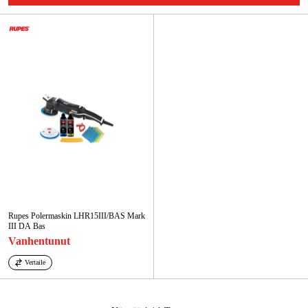
Kampanjat
Tuotemerkit
Artikkelit & Oppaat
Ota yhteyttä
Usein kysytyt kysymykset
Rupes Polermaskin LHR15III/BAS Mark
III DA Bas
Vanhentunut
Vertaile