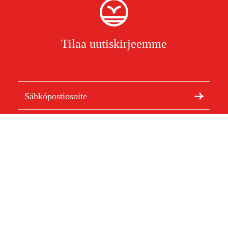
Tilaa uutiskirjeemme
Olen lukenut ja hyväksynyt henkilötietojen
käsittelyn.
Tietosuojakäytäntö
Meistä
Artikkelit ja oppaat
Tietoa Duabista
Kestävä kehitys
Tuotemerkit
Asiakaspalvelu
Ostoksestasi