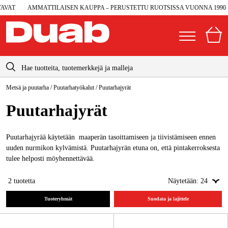
VAT
AMMATTILAISEN KAUPPA – PERUSTETTU RUOTSISSA VUONNA 1990
info@duab.fi
Metsä ja puutarha
/
Puutarhatyökalut
/
Puutarhajyrät
|
Yksityinen
Yritys
Suomi
Puutarhajyrät
Sverige
Koneet ja työkalut
Danmark
Puutarhajyrää käytetään maaperän tasoittamiseen ja tiivistämiseen ennen
Autotalli ja verstas
uuden nurmikon kylvämistä. Puutarhajyrän etuna on, että pintakerroksesta
Norge
tulee helposti möyhennettävää.
Konetarvikkeet ja käyttömateriaalit
Deutschland
2
tuotetta
Näytetään:
24
Työvaatteet ja suojavarusteet
Tuoteryhmät
Suodata ja lajittele
Sähkö ja rakentaminen
Metsä & Puutarha