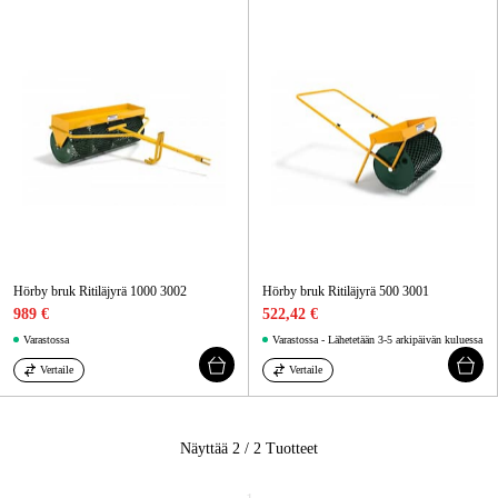
Kampanjat
Tuotemerkit
Artikkelit & Oppaat
Ota yhteyttä
Usein kysytyt kysymykset
Hörby bruk Ritiläjyrä 1000 3002
Hörby bruk Ritiläjyrä 500 3001
989 €
522,42 €
Varastossa
Varastossa - Lähetetään 3-5 arkipäivän kuluessa
Vertaile
Vertaile
Näyttää 2 / 2
Tuotteet