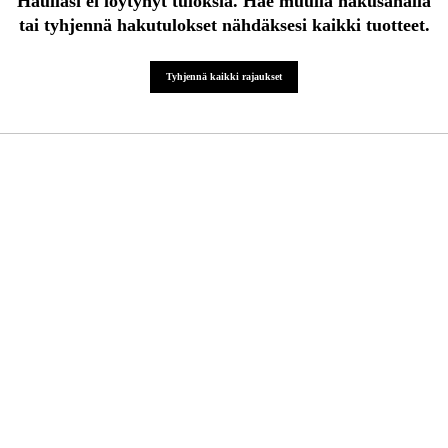
Haullasi ei löytynyt tuloksia. Hae muulla hakusanalla
tai tyhjennä hakutulokset nähdäksesi kaikki tuotteet.
Kampanjat
Tyhjennä kaikki rajaukset
Tuotemerkit
Artikkelit & Oppaat
Ota yhteyttä
Usein kysytyt kysymykset