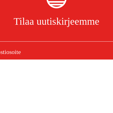
Tilaa uutiskirjeemme
foni/kaiutin walkie-
Olen lukenut ja hyväksynyt henkilötietojen käsittelyn.
Tietosuojakäytäntö
elu
Ostoksestasi
Ostoehdot
eklamaatiot
Rahti ja toimitus