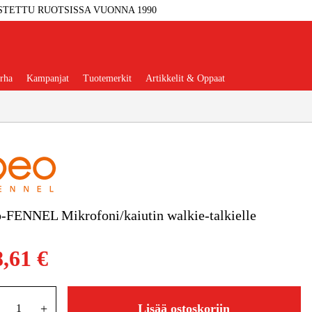
STETTU RUOTSISSA VUONNA 1990
rha
Kampanjat
Tuotemerkit
Artikkelit & Oppaat
Työkalut
Autotalli Ja Verstas
-FENNEL Mikrofoni/kaiutin walkie-talkielle
kkeet Ja Käyttömateriaalit
8,61 €
tteet Ja Suojavarusteet
+
Lisää ostoskoriin