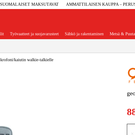
SUOMALAISET MAKSUTAVAT
AMMATTILAISEN KAUPPA – PERU
lit
Työvaatteet ja suojavarusteet
Sähkö ja rakentaminen
Metsä & Puuta
Suositut tuoteryhmät
foni/kaiutin walkie-talkielle
Koneet Ja 
geo
Konetarvi
8
Työvaa
×