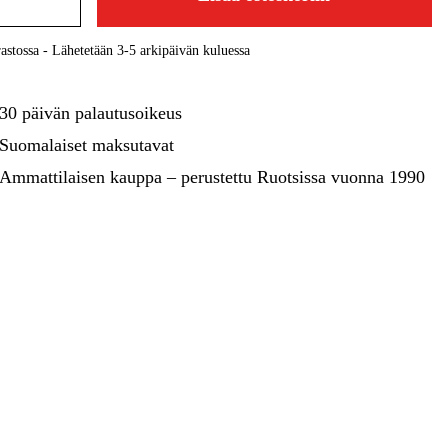
kentaminen
Metsä & Puutarha
Kampanjat
astossa - Lähetetään 3-5 arkipäivän kuluessa
30 päivän palautusoikeus
Suomalaiset maksutavat
Ammattilaisen kauppa – perustettu Ruotsissa vuonna 1990