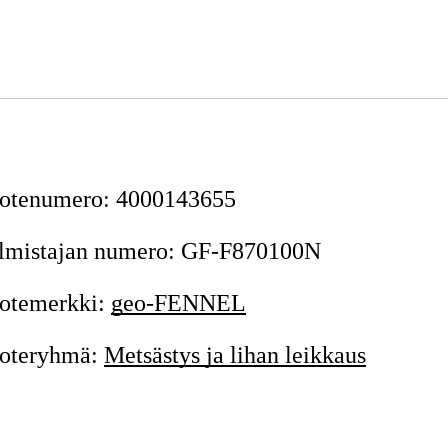
otenumero
:
4000143655
lmistajan numero
:
GF-F870100N
otemerkki
:
geo-FENNEL
oteryhmä
:
Metsästys ja lihan leikkaus