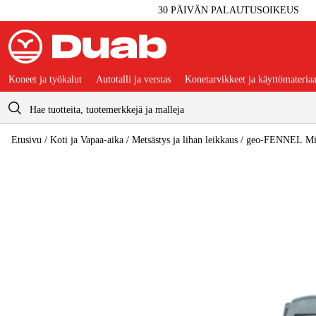
30 PÄIVÄN PALAUTUSOIKEUS
Koneet ja työkalut
Autotalli ja verstas
Konetarvikkeet ja käyttömateriaa
Ostoskori
Etusivu
/
Koti ja Vapaa-aika
/
Metsästys ja lihan leikkaus
/
geo-FENNEL Mikro