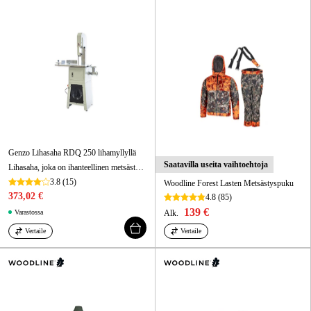
Kampanjat
Tuotemerkit
Artikkelit & Oppaat
Ota yhteyttä
Usein kysytyt kysymykset
Genzo Lihasaha RDQ 250 lihamyllyllä
Saatavilla useita vaihtoehtoja
Lihasaha, joka on ihanteellinen metsästäjille ja lihantuottajille. Leikkaa vaivatta joko jäätynyttä tai tuoretta lihaa, kalaa ja luita.
3.8
(15)
Woodline Forest Lasten Metsästyspuku
373,02 €
4.8
(85)
139 €
Varastossa
Alk.
Vertaile
Vertaile