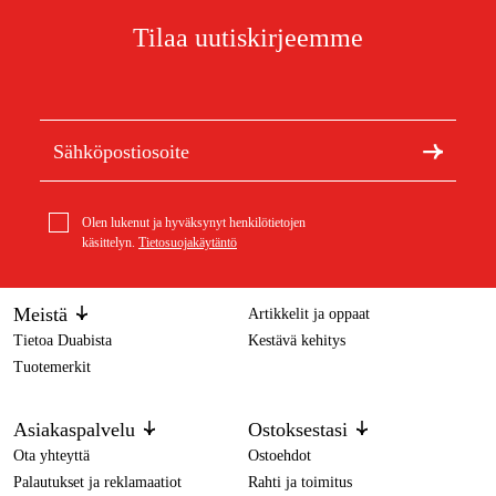
Tilaa uutiskirjeemme
Olen lukenut ja hyväksynyt henkilötietojen
käsittelyn.
Tietosuojakäytäntö
Meistä
Artikkelit ja oppaat
Tietoa Duabista
Kestävä kehitys
Tuotemerkit
Asiakaspalvelu
Ostoksestasi
Ota yhteyttä
Ostoehdot
Palautukset ja reklamaatiot
Rahti ja toimitus