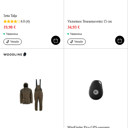
5etta Talja
4.0
(4)
Victorinox Teurastusveitsi 15 cm
19,90 €
34,93 €
Varastossa
Varastossa
Vertaile
Vertaile
MiniFinder Pico GPS-seuranta