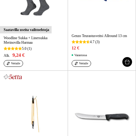
Saatavilla useita vaihtoehtoja
Genzo Teurastusveitsi Allround 13 cm
Woodline Sukka + Linersukka
4.7
(3)
Merinovilla Harmaa
12 €
5.0
(1)
9,24 €
Alk.
Varastossa
Vertaile
Vertaile