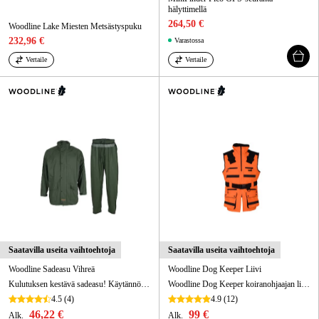
hälyttimellä
264,50 €
Woodline Lake Miesten Metsästyspuku
232,96 €
Varastossa
Vertaile
Vertaile
Saatavilla useita vaihtoehtoja
Saatavilla useita vaihtoehtoja
Woodline Sadeasu Vihreä
Woodline Dog Keeper Liivi
Kulutuksen kestävä sadeasu! Käytännöllinen sadetakki, jossa on vetoketju ja painonapit sekä säädettävät hihansuut. Housuissa säädettävät lahkeet. Unisex sadeasu.
Woodline Dog Keeper koiranohjaajan liivi metsästykseen. Mustat heijastinnauhat, GPS-pidike ja kestävä canvas-materiaali M-TEC-kalvolla. 100% tuulen- ja vedenpitävä.
4.5
(4)
4.9
(12)
46,22 €
99 €
Alk.
Alk.