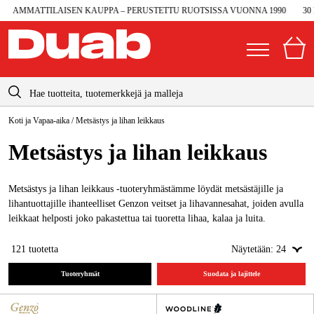
MMATTILAISEN KAUPPA – PERUSTETTU RUOTSISSA VUONNA 1990
30 PÄI
info@duab.fi
Koti ja Vapaa-aika
/
Metsästys ja lihan leikkaus
|
Yksityinen
Yritys
Suomi
Metsästys ja lihan leikkaus
Sverige
Koneet ja työkalut
Danmark
Metsästys ja lihan leikkaus -tuoteryhmästämme löydät metsästäjille ja
Autotalli ja verstas
lihantuottajille ihanteelliset Genzon veitset ja lihavannesahat, joiden avulla
Norge
leikkaat helposti joko pakastettua tai tuoretta lihaa, kalaa ja luita.
Konetarvikkeet ja käyttömateriaalit
Deutschland
121
tuotetta
Näytetään:
24
Työvaatteet ja suojavarusteet
Tuoteryhmät
Suodata ja lajittele
Sähkö ja rakentaminen
Metsä & Puutarha