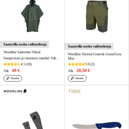
Saatavilla useita vaihtoehtoja
Saatavilla useita vaihtoehtoja
Woodline Sadeviitta Vihreä
Woodline Shortsit Granvik Green/Grey
Suojaa itsesi ja varusteesi sateelta! Vahva ja kestävä sadeviitta, jossa on hihat. Etuläppä aseiden ja tähtäimien suojaamiseksi. Kätevä pakata mukaan.
Men
4.5
(10)
5.0
(2)
49 €
28,50 €
Alk.
Alk.
Vertaile
Vertaile