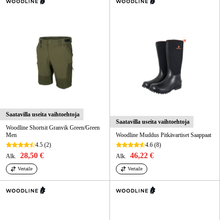
Saatavilla useita vaihtoehtoja
Saatavilla useita vaihtoehtoja
Woodline Shortsit Granvik Green/Green
Men
Woodline Muddus Pitkävartiset Saappaat
4.5
(2)
4.6
(8)
28,50 €
46,22 €
Alk.
Alk.
Vertaile
Vertaile