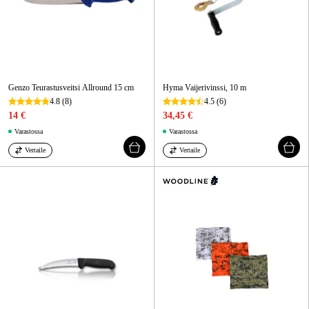
Genzo Teurastusveitsi Allround 15 cm
Hyma Vaijerivinssi, 10 m
4.8
(8)
4.5
(6)
14 €
34,45 €
Varastossa
Varastossa
Vertaile
Vertaile