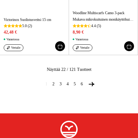
Woodline Multiscarfs Camo 3-pack
Mukava mikrokuituinen monikäyttöhuivi metsästykseen. Voidaan käyttää kaulahuivina, pipona, suojana, lippiksena, balaklavana ym.! Toimitetaan 3-packissa, jossa on 3 eri väriä.
Victorinox Suolistusveitsi 15 cm
5.0
(2)
4.4
(5)
42,48 €
8,90 €
Varastossa
Varastossa
Vertaile
Vertaile
Näyttää 22 / 121
Tuotteet
1
2
3
4
5
6