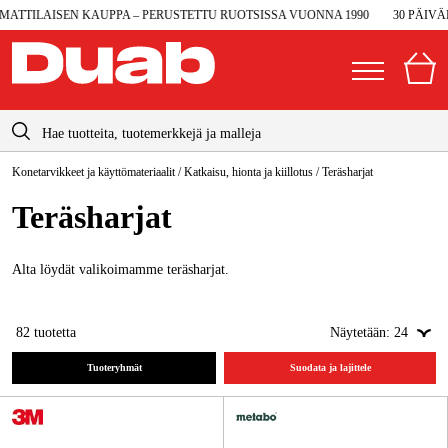
ILAISEN KAUPPA – PERUSTETTU RUOTSISSA VUONNA 1990
30 PÄIVÄN P
info@duab.fi
Konetarvikkeet ja käyttömateriaalit
/
Katkaisu, hionta ja kiillotus
/
Teräsharjat
|
Yksityinen
Yritys
Suomi
Teräsharjat
Sverige
Koneet ja työkalut
Danmark
Alta löydät valikoimamme teräsharjat.
Autotalli ja verstas
Norge
Konetarvikkeet ja käyttömateriaalit
82
tuotetta
Näytetään:
24
Deutschland
Työvaatteet ja suojavarusteet
Tuoteryhmät
Suodata ja lajittele
Sähkö ja rakentaminen