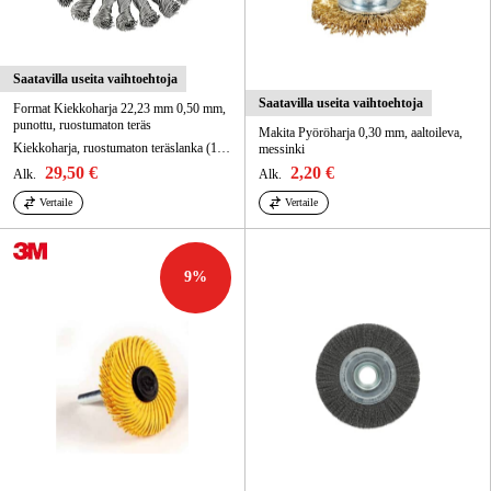
Saatavilla useita vaihtoehtoja
Saatavilla useita vaihtoehtoja
Format Kiekko­harja 22,23 mm 0,50 mm,
punottu, ruostumaton teräs
Makita Pyöröharja 0,30 mm, aaltoileva,
Kiekko­harja, ruostumaton teräslanka (1.4310), punottu.
messinki
29,50 €
2,20 €
Alk.
Alk.
Vertaile
Vertaile
9
%