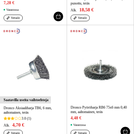
7,28 €
punottu, teräs
18,58 €
Varastossa
Alk.
Vertaile
Vertaile
Saatavilla useita vaihtoehtoja
Dronco Pyöröharja RB6 75x6 mm 0,40
Dronco Aksiaaliharja TB6, 6 mm,
mm, aaltomainen, teräs
aaltomainen, teräs
4,48 €
3.0
(1)
4,70 €
Alk.
Varastossa
Vertaile
Vertaile