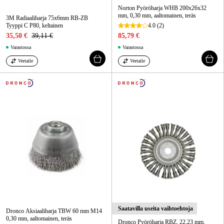
Norton Pyöröharja WHB 200x26x32
mm, 0,30 mm, aaltomainen, teräs
3M Radiaaliharja 75x6mm RB-ZB
Tyyppi C P80, keltainen
4.0
(2)
35,50 €
39,11 €
85,79 €
Varastossa
Varastossa
Vertaile
Vertaile
Saatavilla useita vaihtoehtoja
Dronco Aksiaaliharja TBW 60 mm M14
0,30 mm, aaltomainen, teräs
Dronco Pyöröharja RBZ, 22,23 mm,