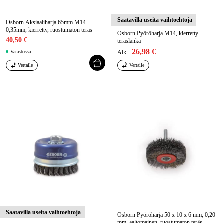
Saatavilla useita vaihtoehtoja
Osborn Aksiaaliharja 65mm M14
0,35mm, kierretty, ruostumaton teräs
Osborn Pyöröharja M14, kierretty
40,50 €
teräslanka
26,98 €
Varastossa
Alk.
Vertaile
Vertaile
Saatavilla useita vaihtoehtoja
Osborn Pyöröharja 50 x 10 x 6 mm, 0,20
mm, aaltomainen, ruostumaton teräs