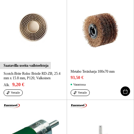
Metsä & Puutarha
Kampanjat
Tuotemerkit
Artikkelit & Oppaat
Ota yhteyttä
Saatavilla useita vaihtoehtoja
Usein kysytyt kysymykset
Metabo Teräsharja 100x70 mm
Scotch-Brite Roloc Bristle RD-ZB, 25.4
93,50 €
mm x 15.8 mm, P120, Valkoinen
9,20 €
Alk.
Varastossa
Vertaile
Vertaile