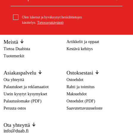
Olen lukenut ja hyväksynyt henkilötietojen
käsittelyn.
Tietosuojakäytäntö
Meistä
Artikkelit ja oppaat
Tietoa Duabista
Kestävä kehitys
Tuotemerkit
Asiakaspalvelu
Ostoksestasi
Ota yhteyttä
Ostoehdot
Palautukset ja reklamaatiot
Rahti ja toimitus
Usein kysytyt kysymykset
Maksuehdot
Palautuslomake (PDF)
Ostoehdot (PDF)
Peruuta ostos
Saavutettavuusseloste
Ota yhteyttä
info@duab.fi