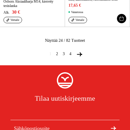
Osborn Aksiaaliharja M14, kierretty
17,65 €
teräslanka
30 €
Alk.
Varastossa
Vertaile
Vertaile
Näyttää 24 / 82
Tuotteet
1
2
3
4
Tilaa uutiskirjeemme