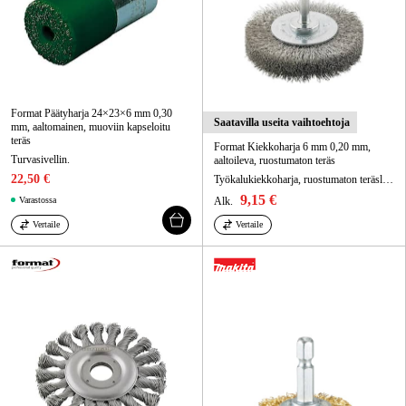
Format Päätyharja 24×23×6 mm 0,30
Saatavilla useita vaihtoehtoja
mm, aaltomainen, muoviin kapseloitu
teräs
Format Kiekko­harja 6 mm 0,20 mm,
Turvasivellin.
aaltoileva, ruostumaton teräs
22,50 €
Työkalukiekko­harja, ruostumaton teräslanka (1.4310), aaltoileva asettelu.
9,15 €
Varastossa
Alk.
Vertaile
Vertaile