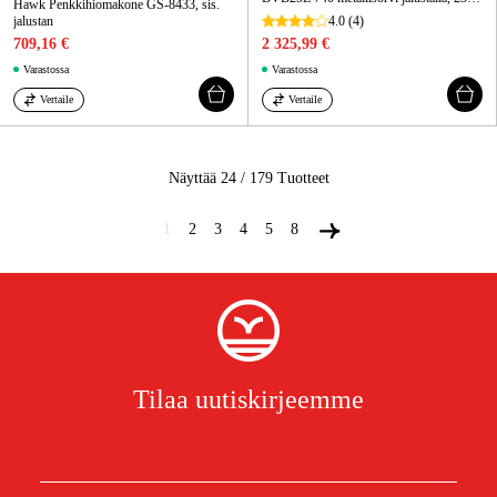
Hawk Penkkihiomakone GS-8433, sis.
jalustan
4.0
(4)
709,16 €
2 325,99 €
Varastossa
Varastossa
Vertaile
Vertaile
Näyttää 24 / 179
Tuotteet
1
2
3
4
5
8
Tilaa uutiskirjeemme