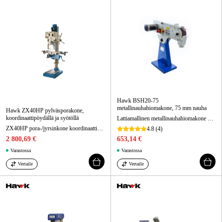
Metsä & Puutarha
Kampanjat
Tuotemerkit
Artikkelit & Oppaat
Ota yhteyttä
Hawk BSH20-75
metallinauhahiomakone, 75 mm nauha
Hawk ZX40HP pylväsporakone,
Usein kysytyt kysymykset
koordinaattipöydällä ja syötöllä
Lattiamallinen metallinauhahiomakone 75 mm nauhalle teolliseen hiontaan.
ZX40HP pora-/jyrsinkone koordinaattipöydällä ja syötöllä, 400 V
4.8
(4)
2 800,69 €
653,14 €
Varastossa
Varastossa
Vertaile
Vertaile