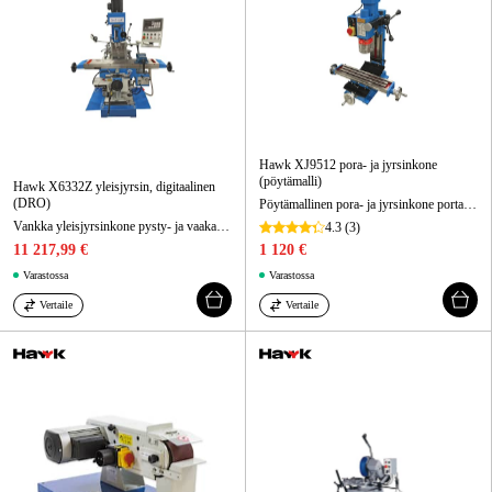
Hawk XJ9512 pora- ja jyrsinkone
(pöytämalli)
Hawk X6332Z yleisjyrsin, digitaalinen
(DRO)
Pöytämallinen pora- ja jyrsinkone portaattomalla nopeudensäädöllä pieniin metallitöihin.
Vankka yleisjyrsinkone pysty- ja vaakakaralla sekä kolmiakselisella digitaalinäytöllä.
4.3
(3)
11 217,99 €
1 120 €
Varastossa
Varastossa
Vertaile
Vertaile