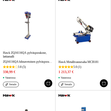
Hawk ZQJ4116QA pylväsporakone,
lattiamalli
ZQJ4116QA hihnavetoinen pylväsporakone lattiamallina, 230 V, poraus 16 mm
Hawk Metallivannesaha MCB181
3.8
(5)
5.0
(1)
330,99 €
1 213,37 €
Varastossa
Varastossa
Vertaile
Vertaile