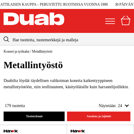
AISEN KAUPPA – PERUSTETTU RUOTSISSA VUONNA 1990
30 PÄIVÄN PAL
info@duab.fi
Koneet ja työkalut
/
Metallintyöstö
|
Yksityinen
Yritys
Suomi
Metallintyöstö
Sverige
Koneet ja työkalut
Danmark
Duabilta löydät täydellisen valikoiman koneita kaikentyyppiseen
Autotalli ja verstas
metallintyöstöön, niin teollisuuteen, käsityöläisille kuin harrastelijoillekin.
Norge
Konetarvikkeet ja käyttömateriaalit
Deutschland
179
tuotetta
Näytetään:
24
Työvaatteet ja suojavarusteet
Tuoteryhmät
Suodata ja lajittele
Sähkö ja rakentaminen