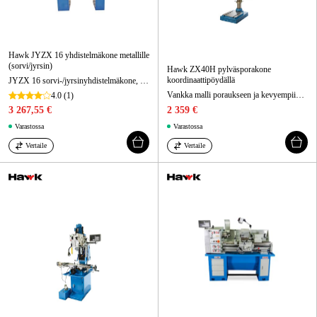
Hawk JYZX 16 yhdistelmäkone metallille
(sorvi/jyrsin)
Hawk ZX40H pylväsporakone
koordinaattipöydällä
JYZX 16 sorvi-/jyrsinyhdistelmäkone, 230 V, kärkiväli 700 mm
Vankka malli poraukseen ja kevyempiin jyrsintätöihin. Hihnaveto ja kaksitoista nopeutta. Hiottu jalusta T-urilla
4.0
(1)
3 267,55 €
2 359 €
Varastossa
Varastossa
Vertaile
Vertaile