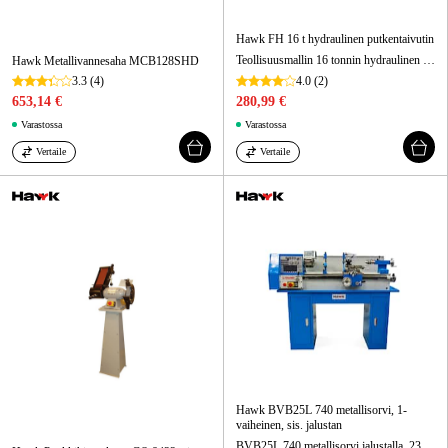
Hawk FH 16 t hydraulinen putkentaivutin
Teollisuusmallin 16 tonnin hydraulinen putkentaivutin paksuseinäisille putkille.
Hawk Metallivannesaha MCB128SHD
3.3
(4)
4.0
(2)
653,14 €
280,99 €
Varastossa
Varastossa
Vertaile
Vertaile
Hawk BVB25L 740 metallisorvi, 1-
vaiheinen, sis. jalustan
BVB25L 740 metallisorvi jalustalla, 230 V 1-vaihe, kärkiväli 700 mm