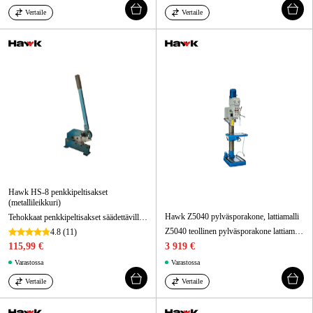
Vertaile
Vertaile
Hawk HS-8 penkkipeltisakset
(metallileikkuri)
Hawk Z5040 pylväsporakone, lattiamalli
Tehokkaat penkkipeltisakset säädettävillä pidikkeillä ja vaihdettavilla terillä.
Z5040 teollinen pylväsporakone lattiamallina, 400 V, poraus 40 mm
4.8
(11)
115,99 €
3 919 €
Varastossa
Varastossa
Vertaile
Vertaile