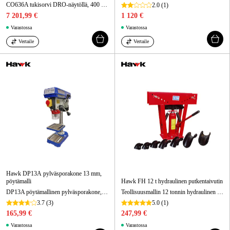
CO636A tukisorvi DRO-näytöllä, 400 V, kärkiväli 1000 mm
2.0
(1)
7 201,99 €
1 120 €
Varastossa
Varastossa
Vertaile
Vertaile
Hawk DP13A pylväsporakone 13 mm,
pöytämalli
Hawk FH 12 t hydraulinen putkentaivutin
DP13A pöytämallinen pylväsporakone, 230 V, avainistukka 13 mm
Teollisuusmallin 12 tonnin hydraulinen putkentaivutin paksuseinäisille putkille.
3.7
(3)
5.0
(1)
165,99 €
247,99 €
Varastossa
Varastossa