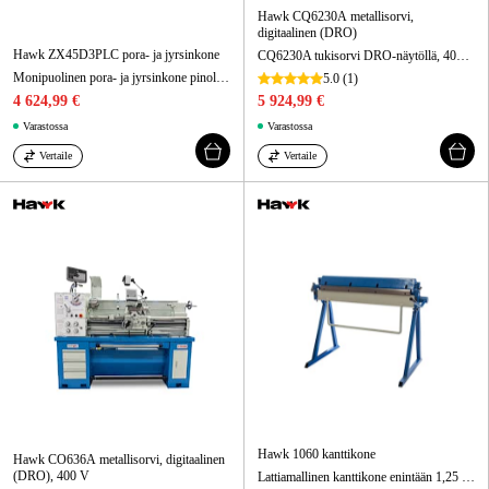
Hawk CQ6230A metallisorvi,
digitaalinen (DRO)
Hawk ZX45D3PLC pora- ja jyrsinkone
CQ6230A tukisorvi DRO-näytöllä, 400 V, kärkiväli 915 mm
Monipuolinen pora- ja jyrsinkone pinoli- ja pituussyötöllä sekä jäähdytysjärjestelmällä.
5.0
(1)
4 624,99 €
5 924,99 €
Varastossa
Varastossa
Vertaile
Vertaile
Hawk 1060 kanttikone
Hawk CO636A metallisorvi, digitaalinen
(DRO), 400 V
Lattiamallinen kanttikone enintään 1,25 mm paksuille levyille työpajakäyttöön.