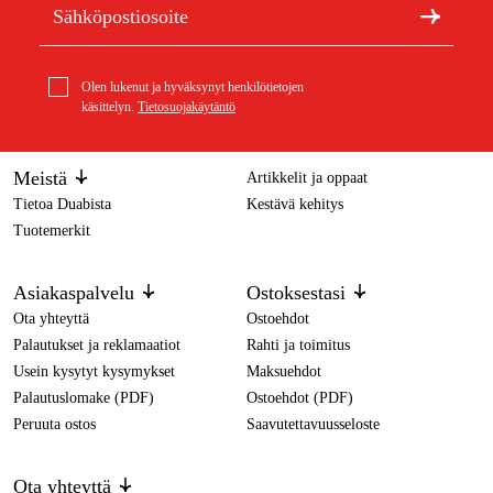
Olen lukenut ja hyväksynyt henkilötietojen
käsittelyn.
Tietosuojakäytäntö
Meistä
Artikkelit ja oppaat
Tietoa Duabista
Kestävä kehitys
Tuotemerkit
Asiakaspalvelu
Ostoksestasi
Ota yhteyttä
Ostoehdot
Palautukset ja reklamaatiot
Rahti ja toimitus
Usein kysytyt kysymykset
Maksuehdot
Palautuslomake (PDF)
Ostoehdot (PDF)
Peruuta ostos
Saavutettavuusseloste
Ota yhteyttä