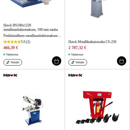
Hawk BS100x1220
metallinauhahiomakone, 100 mm nauha
Penkkimallinen metallinauhahiomakone 100 mm nauhalle pienempiin hiontatöihin.
5.0
(2)
Hawk Metallikatkaisusaha CS-250
466,39 €
2 707,32 €
Varastossa
Varastossa
Vertaile
Vertaile