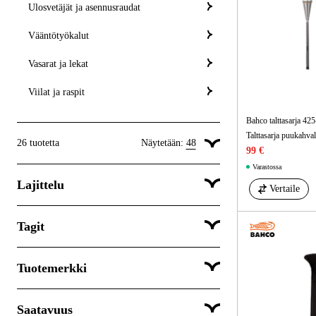
Ulosvetäjät ja asennusraudat
Vääntötyökalut
Vasarat ja lekat
Viilat ja raspit
Bahco talttasarja 425
Talttasarja puukahval
26
tuotetta
Näytetään:
48
99 €
Varastossa
Näytä 24 tuotetta per sivu
Lajittelu
Vertaile
Näytä 48 tuotetta per sivu
Näytä 96 tuotetta per sivu
Tagit
Suosituimmat
Tuotemerkki
Satser
Saatavuus
Bahco