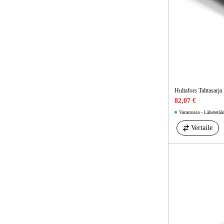
Hultafors Talttasar
82,07 €
Varastossa - Lähetetää
Vertaile