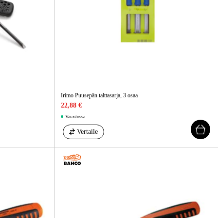
Irimo Puusepän talttasarja, 3 osaa
22,88 €
Varastossa
Vertaile