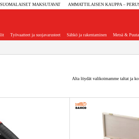
SUOMALAISET MAKSUTAVAT
AMMATTILAISEN KAUPPA – PERU
lit
Työvaatteet ja suojavarusteet
Sähkö ja rakentaminen
Metsä & Puuta
Suositut tuoteryhmät
Alta löydät valikoimamme taltat ja kou
Koneet Ja 
Konetarvi
Työvaa