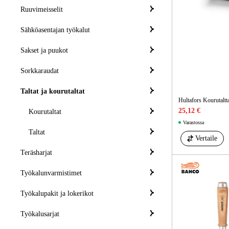
Ruuvimeisselit
Sähköasentajan työkalut
Sakset ja puukot
Sorkkaraudat
Taltat ja kourutaltat
Hultafors Kourutalt
25,12 €
Kourutaltat
Varastossa
Taltat
Vertaile
Teräsharjat
Työkalunvarmistimet
Työkalupakit ja lokerikot
Työkalusarjat