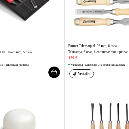
Format Talttasarja 6–26 mm, 6 osaa
Talttasarja, 6 osaa, hienoimmat hiotut pinnat.
ja EDC, 6–25 mm, 5 osaa
129 €
n 5-7 arkipäivän kuluessa
Varastossa - Lähetetään 3-5 arkipäivän kuluessa
Vertaile