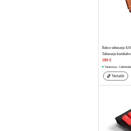
Bahco talttasarja 42
Talttasarja kumikahva
189 €
Varastossa - Lähetetää
Vertaile