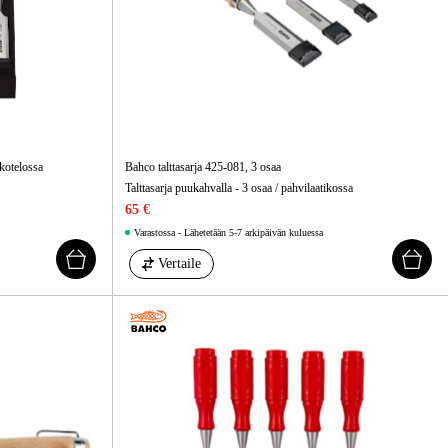
kotelossa
Bahco talttasarja 425-081, 3 osaa
Talttasarja puukahvalla - 3 osaa / pahvilaatikossa
65 €
Varastossa - Lähetetään 5-7 arkipäivän kuluessa
Vertaile