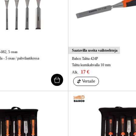
Saatavilla useita vaihtoehtoja
-082, 5 osaa
la - 5 osaa / pahvilaatikossa
Bahco Taltta 424P
Taltta kumikahvalla 10 mm
17 €
Alk.
Vertaile