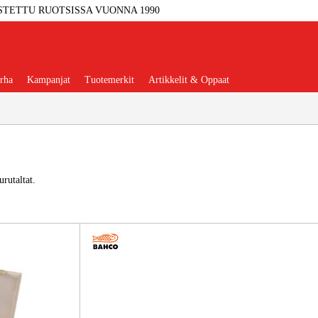
STETTU RUOTSISSA VUONNA 1990
rha
Kampanjat
Tuotemerkit
Artikkelit & Oppaat
rutaltat.
Työkalut
Autotalli Ja Verstas
kkeet Ja Käyttömateriaalit
tteet Ja Suojavarusteet