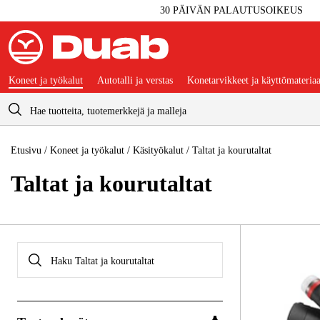
30 PÄIVÄN PALAUTUSOIKEUS
Koneet ja työkalut
Autotalli ja verstas
Konetarvikkeet ja käyttömateriaa
Ostoskori
Etusivu
/
Koneet ja työkalut
/
Käsityökalut
/
Taltat ja kourutaltat
Taltat ja kourutaltat