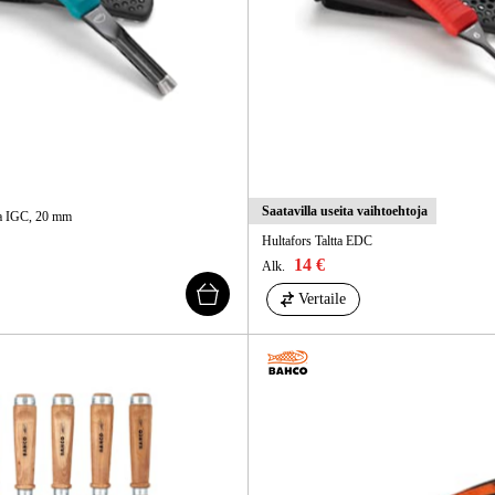
Saatavilla useita vaihtoehtoja
ta IGC, 20 mm
Hultafors Taltta EDC
14 €
Alk.
Vertaile