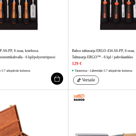
4P-S6-PP, 6 osaa, kotelossa
Bahco talttasarja ERGO 434-S6-PP, 6 osaa, 
onenttikahvalla - 6 kpl/polyesteripussi
Talttasarja ERGO™ - 6 kpl / pahvilaatikko
129 €
n 5-7 arkipäivän kuluessa
Varastossa - Lähetetään 5-7 arkipäivän kuluessa
Vertaile