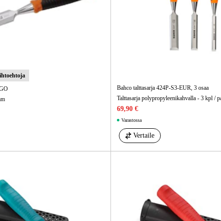
aihtoehtoja
Bahco talttasarja 424P-S3-EUR, 3 osaa
RGO
Talttasarja polypropyleenikahvalla - 3 kpl / p
mm
69,90 €
Varastossa
Vertaile