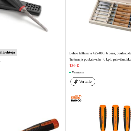
Sähkö Ja Ra
aihtoehtoja
Bahco talttasarja 425-083, 6 osaa, puulaatik
Talttasarja puukahvalla - 6 kpl / pahvilaatikk
C
130 €
Varastossa
Vertaile