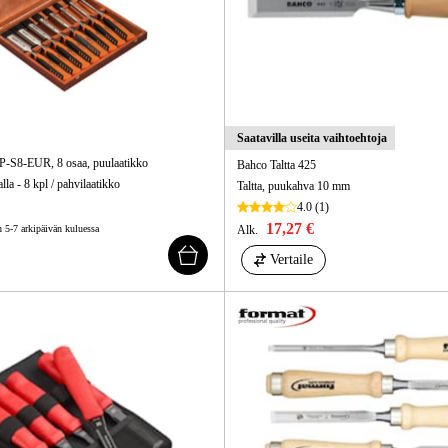
Saatavilla useita vaihtoehtoja
4P-S8-EUR, 8 osaa, puulaatikko
Bahco Taltta 425
lla - 8 kpl / pahvilaatikko
Taltta, puukahva 10 mm
4.0
(1)
17,27 €
n 5-7 arkipäivän kuluessa
Alk.
Vertaile