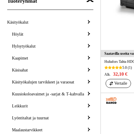
Tuoteryhmät
Käsityökalut
Höylät
Hylsytyökalut
Saatavilla useita v
Kaapimet
Hultafors Taltta HD
5.0
(1)
Käsisahat
32,10 €
Alk.
Käsityökalujen tarvikkeet ja varaosat
Vertaile
Kuusiokoloavaimet ja -sarjat & T-kahvalla
Leikkurit
Lyöntitaltat ja tuurnat
Maalaustarvikkeet