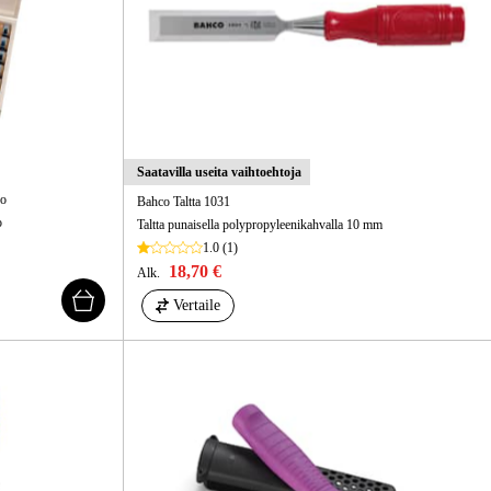
kentaminen
Metsä & Puutarha
Kampanjat
Saatavilla useita vaihtoehtoja
ko
Bahco Taltta 1031
o
Taltta punaisella polypropyleenikahvalla 10 mm
1.0
(1)
18,70 €
Alk.
Vertaile