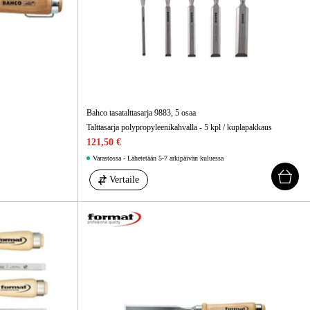
Bahco tasatalttasarja 9883, 5 osaa
Talttasarja polypropyleenikahvalla - 5 kpl / kuplapakkaus
121,50 €
Varastossa - Lähetetään 5-7 arkipäivän kuluessa
Vertaile