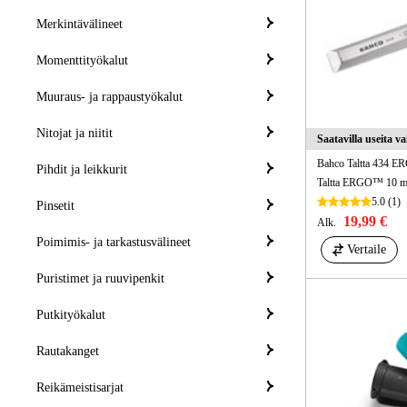
Merkintävälineet
Momenttityökalut
Muuraus- ja rappaustyökalut
Nitojat ja niitit
Saatavilla useita v
Bahco Taltta 434 E
Pihdit ja leikkurit
Taltta ERGO™ 10 
5.0
(1)
Pinsetit
19,99 €
Alk.
Poimimis- ja tarkastusvälineet
Vertaile
Puristimet ja ruuvipenkit
Putkityökalut
Rautakanget
Reikämeistisarjat