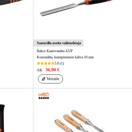
Saatavilla useita vaihtoehtoja
Bahco Kaarevataltta 422P
Kourutaltta, kumipintainen kahva 10 mm
5.0
(1)
36,90 €
Alk.
Vertaile