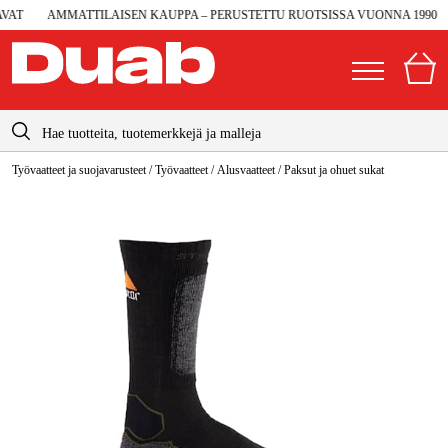
AT
AMMATTILAISEN KAUPPA – PERUSTETTU RUOTSISSA VUONNA 1990
info@duab.fi
Työvaatteet ja suojavarusteet
/
Työvaatteet
/
Alusvaatteet
/
Paksut ja ohuet sukat
|
Yksityinen
Yritys
Suomi
Sverige
Koneet ja työkalut
Danmark
Autotalli ja verstas
Norge
Konetarvikkeet ja käyttömateriaalit
Deutschland
Työvaatteet ja suojavarusteet
Sähkö ja rakentaminen