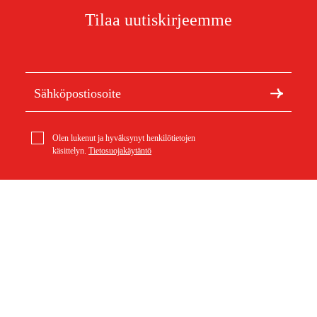
Tilaa uutiskirjeemme
Olen lukenut ja hyväksynyt henkilötietojen
käsittelyn.
Tietosuojakäytäntö
Meistä
Artikkelit ja oppaat
Tietoa Duabista
Kestävä kehitys
Tuotemerkit
Asiakaspalvelu
Ostoksestasi
Ota yhteyttä
Ostoehdot
Palautukset ja reklamaatiot
Rahti ja toimitus