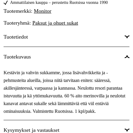
Ammattilaisen kauppa – perustettu Ruotsissa vuonna 1990
Tuotemerkki
:
Monitor
Tuoteryhmä
:
Paksut ja ohuet sukat
Tuotetiedot
Sävy
:
Musta
Tuotekuvaus
Naiset/miehet
:
Naiset, Miehet
Kestävin ja vahvin sukkamme, jossa lisävahvikkeita ja -
Väri
:
Musta
pehmusteita alueilla, joissa niitä tarvitaan eniten: sääressä,
akillesjänteessä, varpaassa ja kannassa. Neulottu resori parantaa
istuvuutta ja kä yttömukavuutta. 60 % aito merinovilla ja neulotut
kanavat antavat sukalle sekä lämmittäviä että viil entäviä
ominaisuuksia. Valmistettu Ruotsissa. 1 kpl/pakk.
Kysymykset ja vastaukset