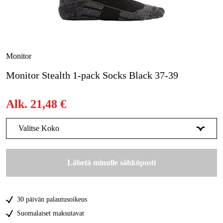
Metsä & Puutarha
Kampanjat
Tuotemerkit
Monitor
Artikkelit & Oppaat
Monitor Stealth 1-pack Socks Black 37-39
Ota yhteyttä
Alk.
21,48 €
Usein kysytyt kysymykset
Valitse Koko
37-39
Tilapäisesti loppu
21,47 €
Lähetä minulle sähköposti
40-42
Tilapäisesti loppu
21,47 €
43-45
Tilapäisesti loppu
21,47 €
30 päivän palautusoikeus
46-48
Tilapäisesti loppu
21,47 €
Suomalaiset maksutavat