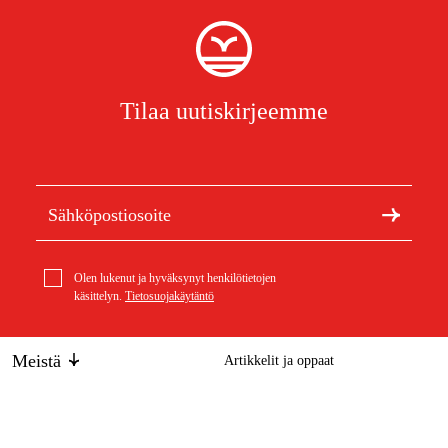
Tilaa uutiskirjeemme
Olen lukenut ja hyväksynyt henkilötietojen
käsittelyn.
Tietosuojakäytäntö
Meistä
Artikkelit ja oppaat
Tietoa Duabista
Kestävä kehitys
Stihl Suojalasit V6 keltainen sävy
15,14 €
Tuotemerkit