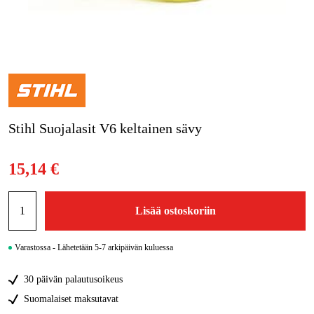
Metsä & Puutarha
Kampanjat
Tuotemerkit
Artikkelit & Oppaat
Stihl Suojalasit V6 keltainen sävy
Ota yhteyttä
Usein kysytyt kysymykset
15,14 €
Lisää ostoskoriin
Varastossa - Lähetetään 5-7 arkipäivän kuluessa
30 päivän palautusoikeus
Suomalaiset maksutavat