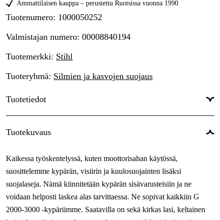
Ammattilaisen kauppa – perustettu Ruotsissa vuonna 1990
Tuotenumero
:
1000050252
Valmistajan numero
:
00008840194
Tuotemerkki
:
Stihl
Tuoteryhmä
:
Silmien ja kasvojen suojaus
Tuotetiedot
Takuu
:
1 vuotta
Tuotekuvaus
Maailmanlaajuinen Takuu
:
Kyllä
Kaikessa työskentelyssä, kuten moottorisahan käytössä,
suosittelemme kypärän, visiirin ja kuulosuojainten lisäksi
suojalaseja. Nämä kiinnitetään kypärän sisävarusteisiin ja ne
voidaan helposti laskea alas tarvittaessa. Ne sopivat kaikkiin G
2000-3000 -kypäriimme. Saatavilla on sekä kirkas lasi, keltainen