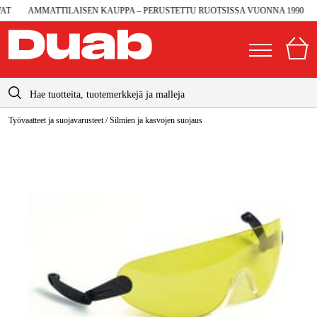
T
AMMATTILAISEN KAUPPA – PERUSTETTU RUOTSISSA VUONNA 1990
3
info@duab.fi
Työvaatteet ja suojavarusteet
/
Silmien ja kasvojen suojaus
|
Yksityinen
Yritys
Suomi
Sverige
Koneet ja työkalut
Danmark
Autotalli ja verstas
Norge
Konetarvikkeet ja käyttömateriaalit
Deutschland
Työvaatteet ja suojavarusteet
Sähkö ja rakentaminen