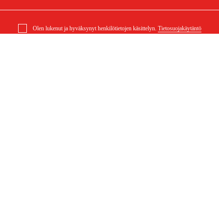
Olen lukenut ja hyväksynyt henkilötietojen käsittelyn.
Tietosuojakäytäntö
elu
Ostoksestasi
Ostoehdot
eklamaatiot
Rahti ja toimitus
ysymykset
Maksuehdot
 (PDF)
Ostoehdot (PDF)
Saavutettavuusseloste