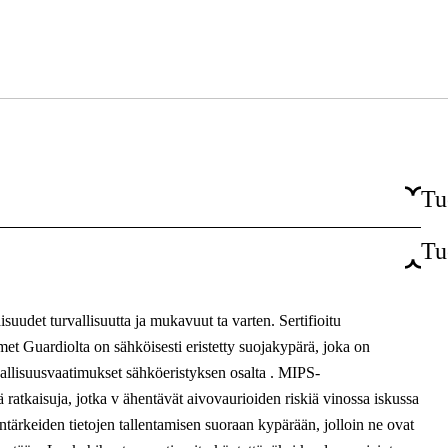
Tu
Tu
EN397, EN50365
uudet turvallisuutta ja mukavuut ta varten. Sertifioitu
et Guardiolta on sähköisesti eristetty suojakypärä, joka on
urvallisuusvaatimukset sähköeristyksen osalta . MIPS-
iä ratkaisuja, jotka v ähentävät aivovaurioiden riskiä vinossa iskussa
tärkeiden tietojen tallentamisen suoraan kypärään, jolloin ne ovat