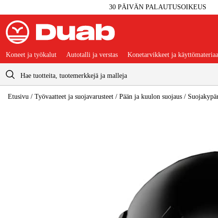
30 PÄIVÄN PALAUTUSOIKEUS
Koneet ja työkalut
Autotalli ja verstas
Konetarvikkeet ja käyttömateriaa
Ostoskori
Etusivu
/
Työvaatteet ja suojavarusteet
/
Pään ja kuulon suojaus
/
Suojakypär