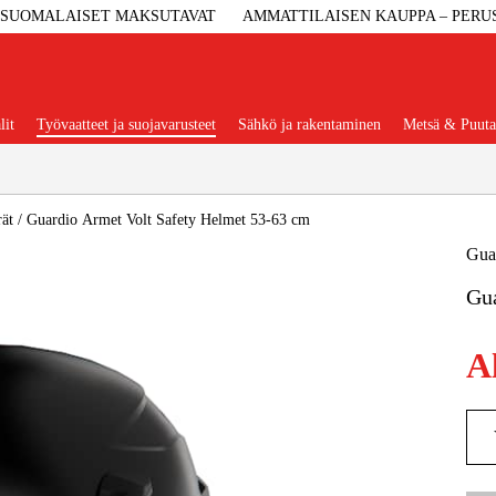
SUOMALAISET MAKSUTAVAT
AMMATTILAISEN KAUPPA – PERU
lit
Työvaatteet ja suojavarusteet
Sähkö ja rakentaminen
Metsä & Puuta
Suositut tuoteryhmät
ät
/
Guardio Armet Volt Safety Helmet 53-63 cm
Gua
Gua
Koneet Ja 
A
Konetarvi
Työvaa