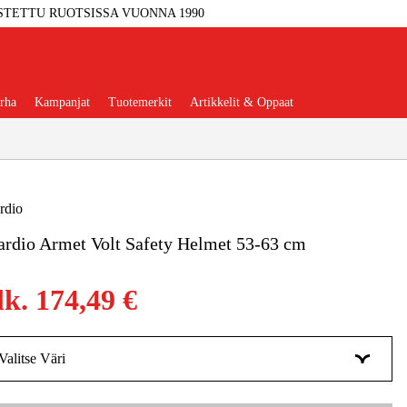
STETTU RUOTSISSA VUONNA 1990
rha
Kampanjat
Tuotemerkit
Artikkelit & Oppaat
rdio
rdio Armet Volt Safety Helmet 53-63 cm
Työkalut
Autotalli Ja Verstas
lk.
174,49 €
kkeet Ja Käyttömateriaalit
tteet Ja Suojavarusteet
Valitse Väri
Musta
Tilapäisesti loppu
174,50 €