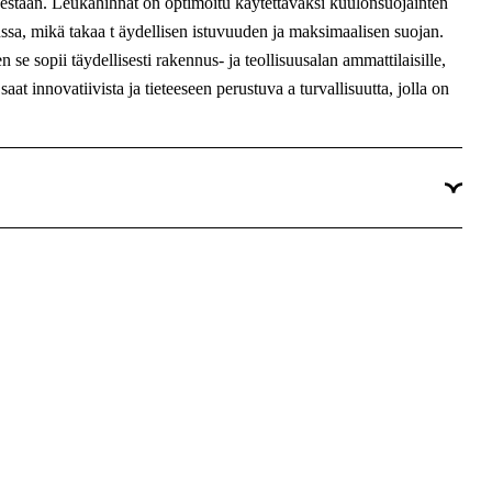
tisestään. Leukahihnat on optimoitu käytettäväksi kuulonsuojainten
sa, mikä takaa t äydellisen istuvuuden ja maksimaalisen suojan.
se sopii täydellisesti rakennus- ja teollisuusalan ammattilaisille,
aat innovatiivista ja tieteeseen perustuva a turvallisuutta, jolla on