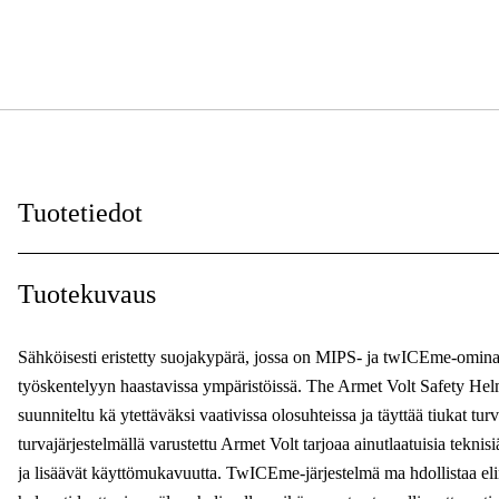
Tuotetiedot
Sertifioinnit
:
Tuotekuvaus
Sähköisesti eristetty suojakypärä, jossa on MIPS- ja twICEme-ominais
työskentelyyn haastavissa ympäristöissä. The Armet Volt Safety Helm
suunniteltu kä ytettäväksi vaativissa olosuhteissa ja täyttää tiukat t
turvajärjestelmällä varustettu Armet Volt tarjoaa ainutlaatuisia teknis
ja lisäävät käyttömukavuutta. TwICEme-järjestelmä ma hdollistaa elin