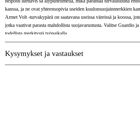
helposti luettavis sa älypuhelimella, mikä parantaa turvallisuutta en
kanssa, ja ne ovat yhteensopivia useiden kuulonsuojainmerkkien kans
Armet Volt -turvakypärä on saatavana useissa väreissä ja koossa, joten 
jotka vaativat parasta mahdollista suojavarustusta. Valitse Guardio ja s
todellista merkitystä työpaikalla.
Kysymykset ja vastaukset