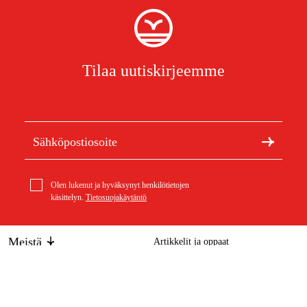
Tilaa uutiskirjeemme
Olen lukenut ja hyväksynyt henkilötietojen
käsittelyn.
Tietosuojakäytäntö
Meistä
Artikkelit ja oppaat
Tietoa Duabista
Kestävä kehitys
Tuotemerkit