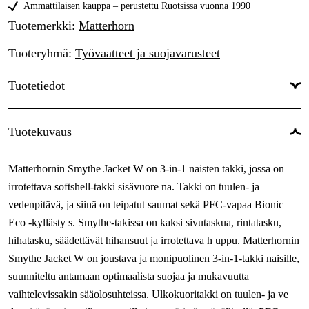
42
Ammattilaisen kauppa – perustettu Ruotsissa vuonna 1990
Tilapäisesti loppu
193,63 €
Tuotemerkki
:
Matterhorn
44
Tilapäisesti loppu
193,63 €
Tuoteryhmä
:
Työvaatteet ja suojavarusteet
46
Tilapäisesti loppu
193,63 €
Tuotetiedot
Väri
:
Punainen
Tuotekuvaus
Sävy
:
Punainen
Matterhornin Smythe Jacket W on 3-in-1 naisten takki, jossa on
Naiset/miehet
:
Naiset
irrotettava softshell-takki sisävuore na. Takki on tuulen- ja
vedenpitävä, ja siinä on teipatut saumat sekä PFC-vapaa Bionic
Eco -kyllästy s. Smythe-takissa on kaksi sivutaskua, rintatasku,
hihatasku, säädettävät hihansuut ja irrotettava h uppu. Matterhornin
Smythe Jacket W on joustava ja monipuolinen 3-in-1-takki naisille,
suunniteltu antamaan optimaalista suojaa ja mukavuutta
vaihtelevissakin sääolosuhteissa. Ulkokuoritakki on tuulen- ja ve