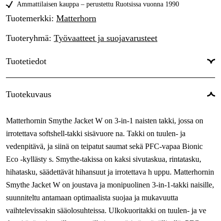
42
Ammattilaisen kauppa – perustettu Ruotsissa vuonna 1990
Tilapäisesti loppu
193,63 €
Tuotemerkki
:
Matterhorn
44
Tilapäisesti loppu
193,63 €
Tuoteryhmä
:
Työvaatteet ja suojavarusteet
46
Tilapäisesti loppu
193,63 €
Tuotetiedot
Väri
:
Musta
Tuotekuvaus
Sävy
:
Musta
Matterhornin Smythe Jacket W on 3-in-1 naisten takki, jossa on
Naiset/miehet
:
Naiset
irrotettava softshell-takki sisävuore na. Takki on tuulen- ja
vedenpitävä, ja siinä on teipatut saumat sekä PFC-vapaa Bionic
Eco -kyllästy s. Smythe-takissa on kaksi sivutaskua, rintatasku,
hihatasku, säädettävät hihansuut ja irrotettava h uppu. Matterhornin
Smythe Jacket W on joustava ja monipuolinen 3-in-1-takki naisille,
suunniteltu antamaan optimaalista suojaa ja mukavuutta
vaihtelevissakin sääolosuhteissa. Ulkokuoritakki on tuulen- ja ve