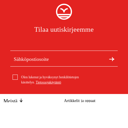
Tilaa uutiskirjeemme
Olen lukenut ja hyväksynyt henkilötietojen
käsittelyn.
Tietosuojakäytäntö
Meistä
Artikkelit ja oppaat
Tietoa Duabista
Kestävä kehitys
Tuotemerkit