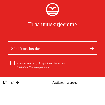
Tilaa uutiskirjeemme
Olen lukenut ja hyväksynyt henkilötietojen
käsittelyn.
Tietosuojakäytäntö
Meistä
Artikkelit ja oppaat
Tietoa Duabista
Kestävä kehitys
Tuotemerkit