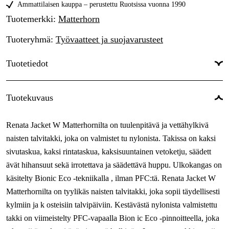
42
Ammattilaisen kauppa – perustettu Ruotsissa vuonna 1990
Tilapäisesti loppu
143,56 €
Tuotemerkki
:
Matterhorn
44
Tilapäisesti loppu
143,56 €
Tuoteryhmä
:
Työvaatteet ja suojavarusteet
46
Tilapäisesti loppu
143,56 €
Tuotetiedot
48
Tilapäisesti loppu
143,56 €
Väri
:
Musta
Tuotekuvaus
Sävy
:
Musta
Renata Jacket W Matterhornilta on tuulenpitävä ja vettähylkivä
Naiset/miehet
:
Naiset
naisten talvitakki, joka on valmistet tu nylonista. Takissa on kaksi
sivutaskua, kaksi rintataskua, kaksisuuntainen vetoketju, säädett
ävät hihansuut sekä irrotettava ja säädettävä huppu. Ulkokangas on
käsitelty Bionic Eco -tekniikalla , ilman PFC:tä. Renata Jacket W
Matterhornilta on tyylikäs naisten talvitakki, joka sopii täydellisesti
kylmiin ja k osteisiin talvipäiviin. Kestävästä nylonista valmistettu
takki on viimeistelty PFC-vapaalla Bion ic Eco -pinnoitteella, joka