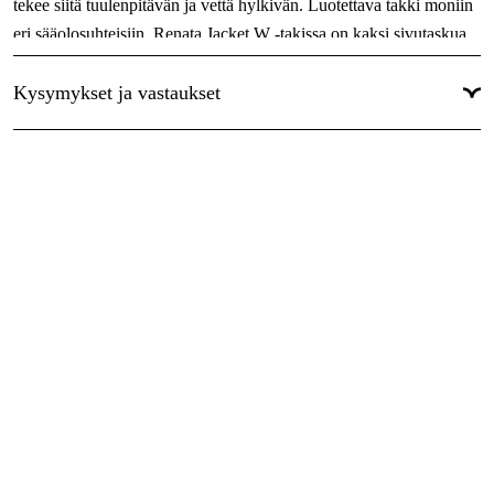
tekee siitä tuulenpitävän ja vettä hylkivän. Luotettava takki moniin
eri sääolosuhteisiin. Renata Jacket W -takissa on kaksi sivutaskua,
kaksi rintataskua ja kaksisuuntaine n vetoketju. Säädettävät
hihansuut ja irrotettava, säädettävä huppu lisäävät mukavuutta,
Kysymykset ja vastaukset
joten takki sopii erinomaisesti sekä työhön että vapaa-aikaan
talvella.