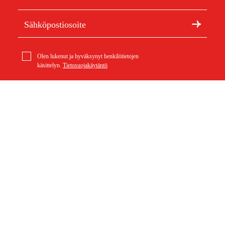
Olen lukenut ja hyväksynyt henkilötietojen
käsittelyn.
Tietosuojakäytäntö
Meistä
Artikkelit ja oppaat
Tietoa Duabista
Kestävä kehitys
Tuotemerkit
Asiakaspalvelu
Ostoksestasi
Ota yhteyttä
Ostoehdot
Palautukset ja reklamaatiot
Rahti ja toimitus
Usein kysytyt kysymykset
Maksuehdot
Palautuslomake (PDF)
Ostoehdot (PDF)
Peruuta ostos
Saavutettavuusseloste