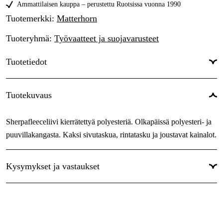
L
Ammattilaisen kauppa – perustettu Ruotsissa vuonna 1990
Tilapäisesti loppu
55,45 €
Tuotemerkki
:
Matterhorn
XL
Tilapäisesti loppu
55,45 €
Tuoteryhmä
:
Työvaatteet ja suojavarusteet
XXL
Tilapäisesti loppu
55,45 €
Tuotetiedot
3XL
Tilapäisesti loppu
55,45 €
4XL
Tilapäisesti loppu
Väri
:
Vihreä
55,45 €
Tuotekuvaus
Sävy
:
Vihreä
Sherpafleeceliivi kierrätettyä polyesteriä. Olkapäissä polyesteri- ja
Naiset/miehet
:
Naiset, Miehet
puuvillakangasta. Kaksi sivutaskua, rintatasku ja joustavat kainalot.
Kysymykset ja vastaukset