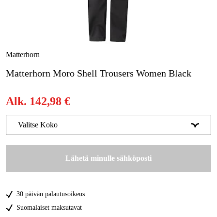
Metsä & Puutarha
Kampanjat
Tuotemerkit
Matterhorn
Artikkelit & Oppaat
Matterhorn Moro Shell Trousers Women Black
Ota yhteyttä
Alk.
142,98 €
Usein kysytyt kysymykset
Valitse Koko
XS
Tilapäisesti loppu
142,98 €
Lähetä minulle sähköposti
S
Tilapäisesti loppu
142,98 €
M
Tilapäisesti loppu
142,98 €
30 päivän palautusoikeus
L
Tilapäisesti loppu
142,98 €
Suomalaiset maksutavat