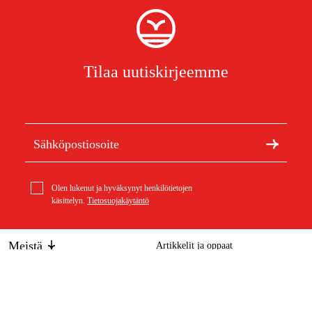
Tilaa uutiskirjeemme
Olen lukenut ja hyväksynyt henkilötietojen
käsittelyn.
Tietosuojakäytäntö
Meistä
Artikkelit ja oppaat
Tietoa Duabista
Kestävä kehitys
Tuotemerkit