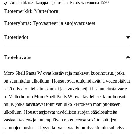
XL
Ammattilaisen kauppa – perustettu Ruotsissa vuonna 1990
Tilapäisesti loppu
142,98 €
Tuotemerkki
:
Matterhorn
XXL
Tilapäisesti loppu
142,98 €
Tuoteryhmä
:
Työvaatteet ja suojavarusteet
3XL
Tilapäisesti loppu
142,98 €
Tuotetiedot
Väri
:
Musta
Tuotekuvaus
Sävy
:
Musta
Moro Shell Pants W ovat kestävät ja mukavat kuorihousut, jotka
Naiset/miehet
:
Naiset
on suunniteltu ulkoiluun. Housut ovat tuulenpitävät ja vedenpitävät
sekä niissä on teipatut saumat ja sivuvetoketjut lisätuuletusta varte
n. Matterhornin Moro Shell Pants W ovat täydelliset kuorihousut
niille, jotka tarvitsevat toimivan ulko kerroksen monipuoliseen
ulkoiluun. Housut tarjoavat täydellisen suojan sääolosuhteita
vastaan veden- ja tuulenpitävän rakenteensa sekä teipattujen
saumojen ansiosta. Pysyt kuivana vaativimmissakin olo suhteissa.