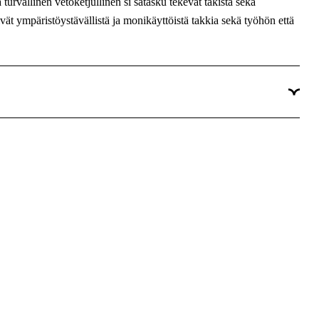
turvallinen vetoketjullinen si sätasku tekevät takista sekä
 ivät ympäristöystävällistä ja monikäyttöistä takkia sekä työhön että