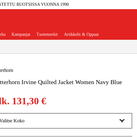
STETTU RUOTSISSA VUONNA 1990
rha
Kampanjat
Tuotemerkit
Artikkelit & Oppaat
terhorn
terhorn Irvine Quilted Jacket Women Navy Blue
Työkalut
Autotalli Ja Verstas
lk.
131,30 €
kkeet Ja Käyttömateriaalit
tteet Ja Suojavarusteet
Valitse Koko
34
Tilapäisesti loppu
131,31 €