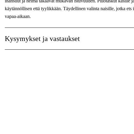
ihansuut ja helma takaavat mukavan istuvuuden. Piilotaskut käsille ja 
käytännöllisen että tyylikkään. Täydellinen valinta naisille, jotka ets
vapaa-aikaan.
Kysymykset ja vastaukset