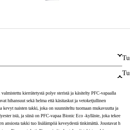
Tu
Tu
Laivastonsininen
Sininen
almistettu kierrätetystä polye steristä ja käsitelty PFC-vapaalla
Naiset
tavat hihansuut sekä helma että käsitaskut ja vetoketjullinen
va kevyt naisten takki, joka on suunniteltu tuomaan mukavuutta ja
lyester istä, ja siinä on PFC-vapaa Bionic Eco -kylläste, joka tekee
iden ansiosta takki tuo lisälämpöä keveydestä tinkimättä. Joustavat h