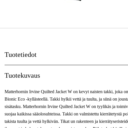
Tuotetiedot
Väri
:
Tuotekuvaus
Sävy
:
Matterhornin Irvine Quilted Jacket W on kevyt naisten takki, joka on v
Naiset/miehet
:
Bionic Eco -kyllästeellä. Takki hylkii vettä ja tuulta, ja siinä on jous
sisätasku. Matterhornin Irvine Quilted Jacket W on tyylikäs ja toimi
suojaa kaikissa sääolosuhteissa. Takki on valmistettu kierrätetystä po
takista tuulta ja vettä hylkivän. Tikat un rakenteen ja kierrätyseriste