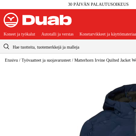
30 PÄIVÄN PALAUTUSOIKEUS
Koneet ja työkalut
Autotalli ja verstas
Konetarvikkeet ja käyttömateriaa
Ostoskori
Etusivu
/
Työvaatteet ja suojavarusteet
/
Matterhorn Irvine Quilted Jacket