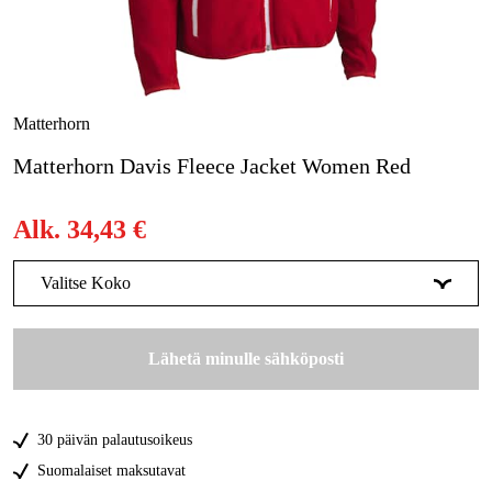
Metsä & Puutarha
Kampanjat
Tuotemerkit
Matterhorn
Artikkelit & Oppaat
Matterhorn Davis Fleece Jacket Women Red
Ota yhteyttä
Alk.
34,43 €
Usein kysytyt kysymykset
Valitse Koko
34
Tilapäisesti loppu
34,44 €
Lähetä minulle sähköposti
36
Tilapäisesti loppu
34,44 €
38
Tilapäisesti loppu
34,44 €
30 päivän palautusoikeus
40
Tilapäisesti loppu
34,44 €
Suomalaiset maksutavat