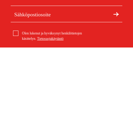
Olen lukenut ja hyväksynyt henkilötietojen
käsittelyn.
Tietosuojakäytäntö
Meistä
Artikkelit ja oppaat
Tietoa Duabista
Kestävä kehitys
Tuotemerkit
Asiakaspalvelu
Ostoksestasi
Ota yhteyttä
Ostoehdot
Palautukset ja reklamaatiot
Rahti ja toimitus
Usein kysytyt kysymykset
Maksuehdot
Palautuslomake (PDF)
Ostoehdot (PDF)
Peruuta ostos
Saavutettavuusseloste