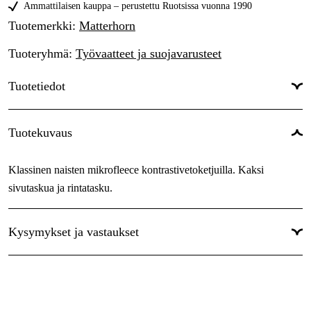
42
Ammattilaisen kauppa – perustettu Ruotsissa vuonna 1990
Tilapäisesti loppu
34,44 €
Tuotemerkki
:
Matterhorn
44
Tilapäisesti loppu
34,44 €
Tuoteryhmä
:
Työvaatteet ja suojavarusteet
46
Tilapäisesti loppu
34,44 €
Tuotetiedot
Väri
:
Punainen
Tuotekuvaus
Sävy
:
Punainen
Klassinen naisten mikrofleece kontrastivetoketjuilla. Kaksi
Naiset/miehet
:
Naiset
sivutaskua ja rintatasku.
Kysymykset ja vastaukset