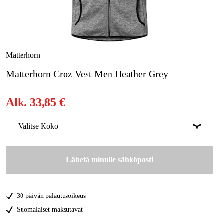
Metsä & Puutarha
Kampanjat
Tuotemerkit
Matterhorn
Artikkelit & Oppaat
Matterhorn Croz Vest Men Heather Grey
Ota yhteyttä
Alk.
33,85 €
Usein kysytyt kysymykset
Valitse Koko
XS
Tilapäisesti loppu
33,85 €
Lähetä minulle sähköposti
S
Tilapäisesti loppu
33,85 €
M
Tilapäisesti loppu
33,85 €
30 päivän palautusoikeus
L
Tilapäisesti loppu
33,85 €
Suomalaiset maksutavat