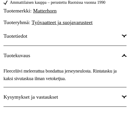
XL
Ammattilaisen kauppa – perustettu Ruotsissa vuonna 1990
Tilapäisesti loppu
33,85 €
Tuotemerkki
:
Matterhorn
XXL
Tilapäisesti loppu
33,85 €
Tuoteryhmä
:
Työvaatteet ja suojavarusteet
3XL
Tilapäisesti loppu
33,85 €
Tuotetiedot
Väri
:
Meleerattu harmaa
Tuotekuvaus
Sävy
:
Harmaa
Fleeceliivi meleerattua bondattua jerseyneulosta. Rintatasku ja
Naiset/miehet
:
Miehet
kaksi sivutaskua ilman vetoketjua.
Kysymykset ja vastaukset