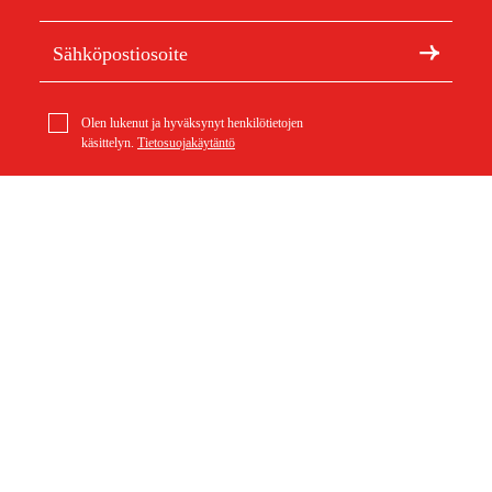
Olen lukenut ja hyväksynyt henkilötietojen
käsittelyn.
Tietosuojakäytäntö
Meistä
Artikkelit ja oppaat
Tietoa Duabista
Kestävä kehitys
Tuotemerkit
Asiakaspalvelu
Ostoksestasi
Ota yhteyttä
Ostoehdot
Palautukset ja reklamaatiot
Rahti ja toimitus
Usein kysytyt kysymykset
Maksuehdot
Palautuslomake (PDF)
Ostoehdot (PDF)
Peruuta ostos
Saavutettavuusseloste