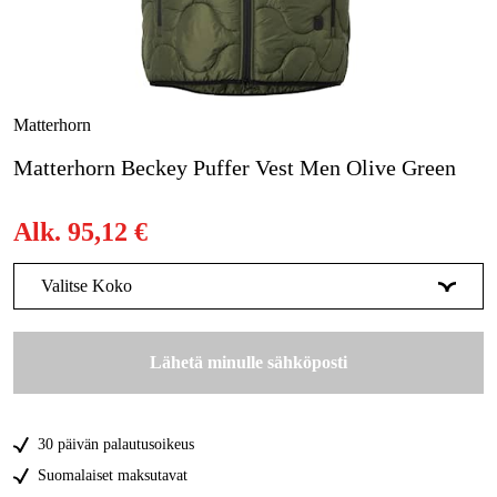
Metsä & Puutarha
Kampanjat
Tuotemerkit
Matterhorn
Artikkelit & Oppaat
Matterhorn Beckey Puffer Vest Men Olive Green
Ota yhteyttä
Alk.
95,12 €
Usein kysytyt kysymykset
Valitse Koko
XS
Tilapäisesti loppu
95,13 €
Lähetä minulle sähköposti
S
Tilapäisesti loppu
95,13 €
M
Tilapäisesti loppu
95,13 €
30 päivän palautusoikeus
L
Tilapäisesti loppu
95,13 €
Suomalaiset maksutavat