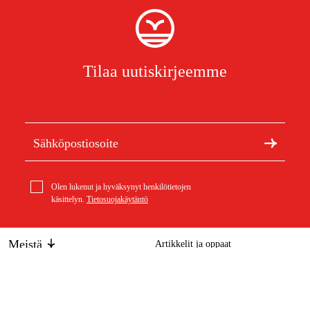
Tilaa uutiskirjeemme
Olen lukenut ja hyväksynyt henkilötietojen
käsittelyn.
Tietosuojakäytäntö
Meistä
Artikkelit ja oppaat
Tietoa Duabista
Kestävä kehitys
Tuotemerkit