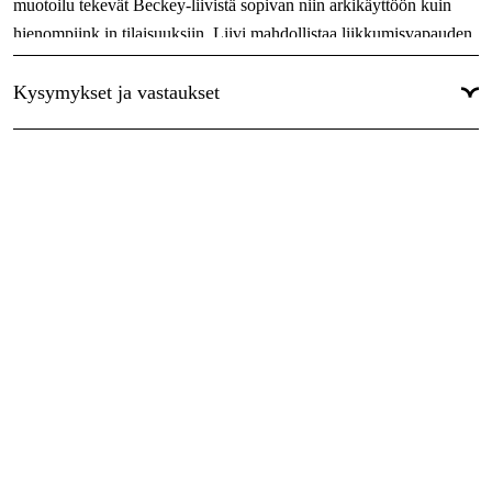
muotoilu tekevät Beckey-liivistä sopivan niin arkikäyttöön kuin
hienompiink in tilaisuuksiin. Liivi mahdollistaa liikkumisvapauden
ja pitää sinut lämpimänä tinkimättä tyylistä, joten se on
erinomainen valinta vapaa-aikaan ja kaupunkiympäristöön.
Kysymykset ja vastaukset