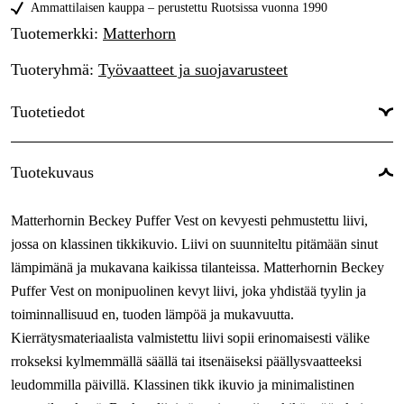
XL
Ammattilaisen kauppa – perustettu Ruotsissa vuonna 1990
Tilapäisesti loppu
95,13 €
Tuotemerkki
:
Matterhorn
XXL
Tilapäisesti loppu
95,13 €
Tuoteryhmä
:
Työvaatteet ja suojavarusteet
3XL
Tilapäisesti loppu
95,13 €
Tuotetiedot
4XL
Tilapäisesti loppu
95,13 €
5XL
Tilapäisesti loppu
Väri
:
Olive Green
95,13 €
Tuotekuvaus
Sävy
:
Vihreä
Matterhornin Beckey Puffer Vest on kevyesti pehmustettu liivi,
Naiset/miehet
:
Miehet
jossa on klassinen tikkikuvio. Liivi on suunniteltu pitämään sinut
lämpimänä ja mukavana kaikissa tilanteissa. Matterhornin Beckey
Puffer Vest on monipuolinen kevyt liivi, joka yhdistää tyylin ja
toiminnallisuud en, tuoden lämpöä ja mukavuutta.
Kierrätysmateriaalista valmistettu liivi sopii erinomaisesti välike
rrokseksi kylmemmällä säällä tai itsenäiseksi päällysvaatteeksi
leudommilla päivillä. Klassinen tikk ikuvio ja minimalistinen