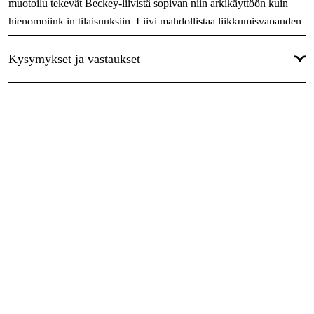
muotoilu tekevät Beckey-liivistä sopivan niin arkikäyttöön kuin
hienompiink in tilaisuuksiin. Liivi mahdollistaa liikkumisvapauden
ja pitää sinut lämpimänä tinkimättä tyylistä, joten se on
erinomainen valinta vapaa-aikaan ja kaupunkiympäristöön.
Kysymykset ja vastaukset