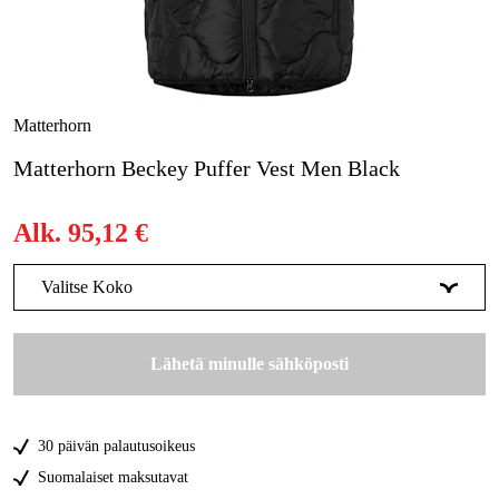
Metsä & Puutarha
Kampanjat
Tuotemerkit
Matterhorn
Artikkelit & Oppaat
Matterhorn Beckey Puffer Vest Men Black
Ota yhteyttä
Alk.
95,12 €
Usein kysytyt kysymykset
Valitse Koko
XS
Tilapäisesti loppu
95,13 €
Lähetä minulle sähköposti
S
Tilapäisesti loppu
95,13 €
M
Tilapäisesti loppu
95,13 €
30 päivän palautusoikeus
L
Tilapäisesti loppu
95,13 €
Suomalaiset maksutavat