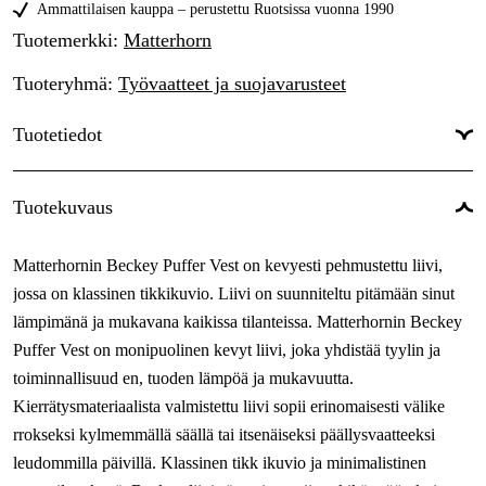
XL
Ammattilaisen kauppa – perustettu Ruotsissa vuonna 1990
Tilapäisesti loppu
95,13 €
Tuotemerkki
:
Matterhorn
XXL
Tilapäisesti loppu
95,13 €
Tuoteryhmä
:
Työvaatteet ja suojavarusteet
3XL
Tilapäisesti loppu
95,13 €
Tuotetiedot
4XL
Tilapäisesti loppu
95,13 €
5XL
Tilapäisesti loppu
Väri
:
Musta
95,13 €
Tuotekuvaus
Sävy
:
Musta
Matterhornin Beckey Puffer Vest on kevyesti pehmustettu liivi,
Naiset/miehet
:
Miehet
jossa on klassinen tikkikuvio. Liivi on suunniteltu pitämään sinut
lämpimänä ja mukavana kaikissa tilanteissa. Matterhornin Beckey
Puffer Vest on monipuolinen kevyt liivi, joka yhdistää tyylin ja
toiminnallisuud en, tuoden lämpöä ja mukavuutta.
Kierrätysmateriaalista valmistettu liivi sopii erinomaisesti välike
rrokseksi kylmemmällä säällä tai itsenäiseksi päällysvaatteeksi
leudommilla päivillä. Klassinen tikk ikuvio ja minimalistinen