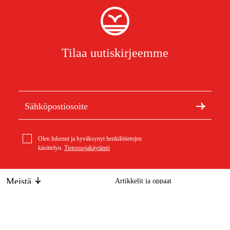
Tilaa uutiskirjeemme
Olen lukenut ja hyväksynyt henkilötietojen
käsittelyn.
Tietosuojakäytäntö
Meistä
Artikkelit ja oppaat
Tietoa Duabista
Kestävä kehitys
Tuotemerkit