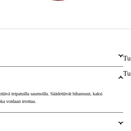
Tu
Tu
Punainen
Punainen
itävä teipatuilla saumoilla. Säädettävät hihansuut, kaksi
Miehet
ka voidaan irrottaa.