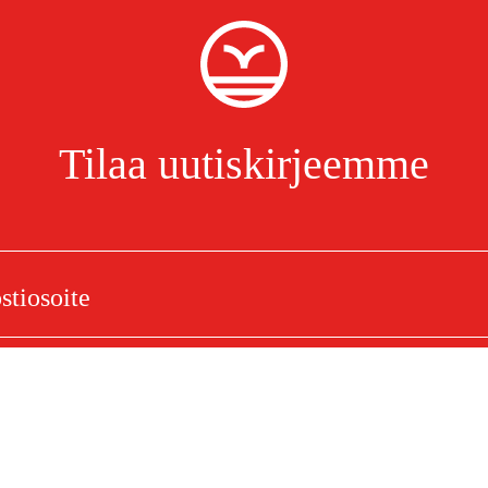
Tilaa uutiskirjeemme
Olen lukenut ja hyväksynyt henkilötietojen käsittelyn.
Tietosuojakäytäntö
elu
Ostoksestasi