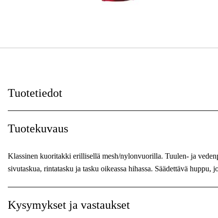
Tuotetiedot
Väri
:
Tuotekuvaus
Sävy
:
Klassinen kuoritakki erillisellä mesh/nylonvuorilla. Tuulen- ja vedenp
Naiset/miehet
:
sivutaskua, rintatasku ja tasku oikeassa hihassa. Säädettävä huppu, jo
Kysymykset ja vastaukset