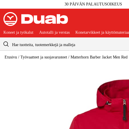
30 PÄIVÄN PALAUTUSOIKEUS
Koneet ja työkalut
Autotalli ja verstas
Konetarvikkeet ja käyttömateriaa
Ostoskori
Etusivu
/
Työvaatteet ja suojavarusteet
/
Matterhorn Barber Jacket Men Red