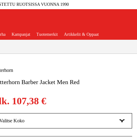
STETTU RUOTSISSA VUONNA 1990
rha
Kampanjat
Tuotemerkit
Artikkelit & Oppaat
terhorn
terhorn Barber Jacket Men Red
Työkalut
Autotalli Ja Verstas
lk.
107,38 €
kkeet Ja Käyttömateriaalit
tteet Ja Suojavarusteet
Valitse Koko
XS
Tilapäisesti loppu
107,38 €