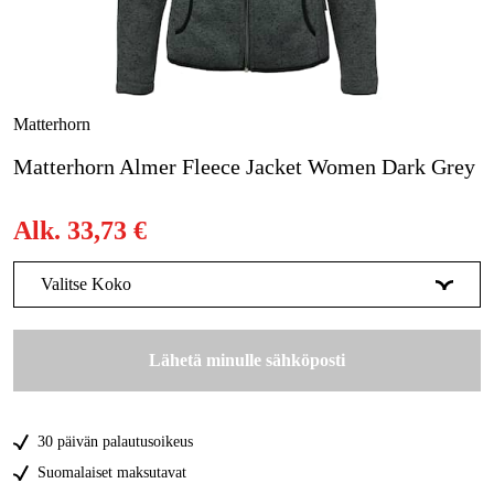
Metsä & Puutarha
Kampanjat
Tuotemerkit
Matterhorn
Artikkelit & Oppaat
Matterhorn Almer Fleece Jacket Women Dark Grey
Ota yhteyttä
Alk.
33,73 €
Usein kysytyt kysymykset
Valitse Koko
34
Tilapäisesti loppu
33,73 €
Lähetä minulle sähköposti
36
Tilapäisesti loppu
33,73 €
38
Tilapäisesti loppu
33,73 €
30 päivän palautusoikeus
40
Tilapäisesti loppu
33,73 €
Suomalaiset maksutavat