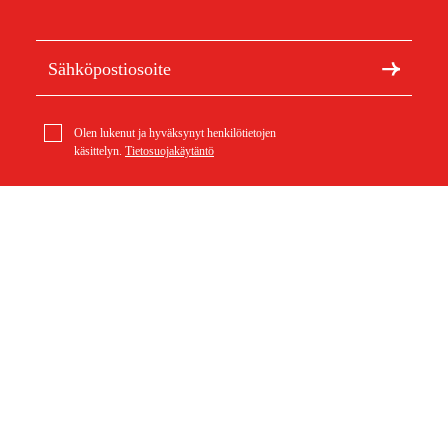
Olen lukenut ja hyväksynyt henkilötietojen
käsittelyn.
Tietosuojakäytäntö
Meistä
Artikkelit ja oppaat
Tietoa Duabista
Kestävä kehitys
Tuotemerkit
Asiakaspalvelu
Ostoksestasi
Ota yhteyttä
Ostoehdot
Palautukset ja reklamaatiot
Rahti ja toimitus
Usein kysytyt kysymykset
Maksuehdot
Palautuslomake (PDF)
Ostoehdot (PDF)
Peruuta ostos
Saavutettavuusseloste