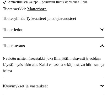
42
Ammattilaisen kauppa – perustettu Ruotsissa vuonna 1990
Tilapäisesti loppu
33,73 €
Tuotemerkki
:
Matterhorn
44
Tilapäisesti loppu
33,73 €
Tuoteryhmä
:
Työvaatteet ja suojavarusteet
Tuotetiedot
Väri
:
Tummanharmaa
Tuotekuvaus
Sävy
:
Harmaa
Neulottu naisten fleecetakki, joka lämmittää mukavasti ja voidaan
Naiset/miehet
:
Naiset
käyttää myös takin alla. Kaksi etutaskua sekä joustavat hihansuut ja
helma.
Kysymykset ja vastaukset