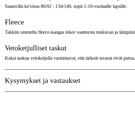
Saatavilla ko'oissa 86/92 - 134/140, sopii 1-10-vuotiaille lapsille.
Maailmanlaajuinen Takuu
:
Fleece
Takkiin ommeltu fleece-kangas tekee vaatteesta mukavan ja lämpim
Vetoketjulliset taskut
Kaksi taskua vetoketjulla varmistavat, että tärkeät tavarat eivät putoa
Kolmennimen etiketti
Kysymykset ja vastaukset
Painettu etiketti, johon mahtuu kolme nimeä, kannustaa uudelleenkäy
pidentää sen elinkaarta.
Tuulensuojattu vetoketju
Tuulensuojattu materiaali vetoketjun sisällä tarjoaa lisämukavuutta j
Leuan suojus vetoketjussa