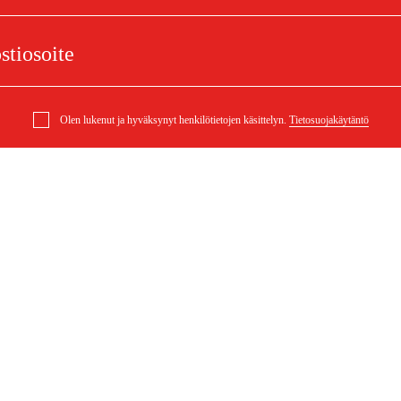
Olen lukenut ja hyväksynyt henkilötietojen käsittelyn.
Tietosuojakäytäntö
elu
Ostoksestasi
Ostoehdot
eklamaatiot
Rahti ja toimitus
ysymykset
Maksuehdot
 (PDF)
Ostoehdot (PDF)
Saavutettavuusseloste