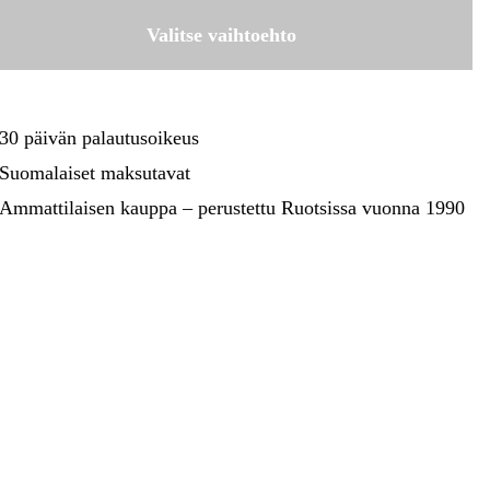
kentaminen
Metsä & Puutarha
50,11 €
98/104
Valitse vaihtoehto
Tilapäisesti loppu
50,11 €
Kampanjat
110/116
50,11 €
122/128
30 päivän palautusoikeus
50,11 €
134/140
Suomalaiset maksutavat
Tilapäisesti loppu
50,11 €
Ammattilaisen kauppa – perustettu Ruotsissa vuonna 1990