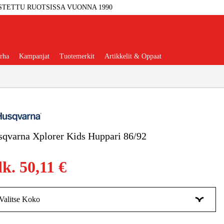
STETTU RUOTSISSA VUONNA 1990
rha
Kampanjat
Tuotemerkit
Artikkelit & Oppaat
qvarna Xplorer Kids Huppari 86/92
Työkalut
Autotalli Ja Verstas
lk.
50,11 €
kkeet Ja Käyttömateriaalit
tteet Ja Suojavarusteet
Valitse Koko
8692
Tilapäisesti loppu