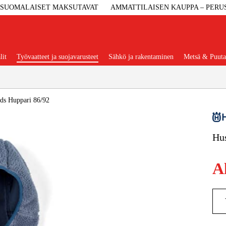
SUOMALAISET MAKSUTAVAT
AMMATTILAISEN KAUPPA – PERU
lit
Työvaatteet ja suojavarusteet
Sähkö ja rakentaminen
Metsä & Puuta
Suositut tuoteryhmät
ds Huppari 86/92
Hus
Koneet Ja 
A
Konetarvi
Työvaa