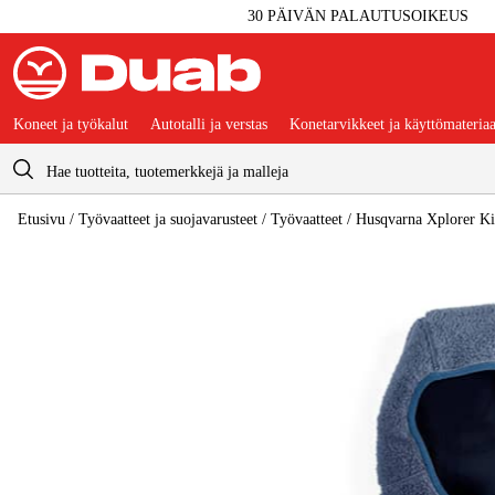
30 PÄIVÄN PALAUTUSOIKEUS
Koneet ja työkalut
Autotalli ja verstas
Konetarvikkeet ja käyttömateriaa
Ostoskori
Etusivu
/
Työvaatteet ja suojavarusteet
/
Työvaatteet
/
Husqvarna Xplorer Ki