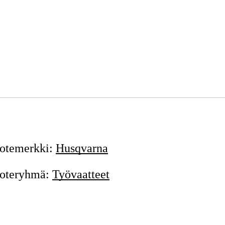
otemerkki
:
Husqvarna
oteryhmä
:
Työvaatteet