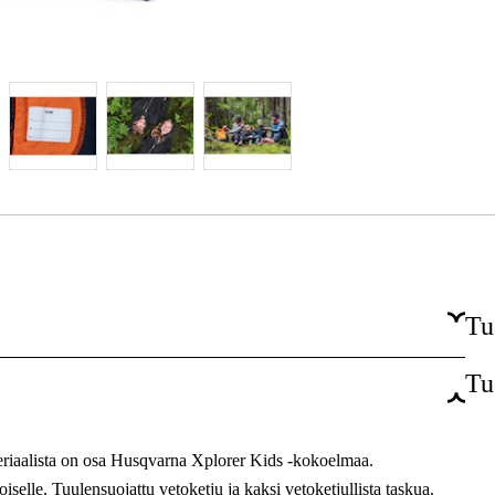
Tu
Tu
Sininen
Sininen
riaalista on osa Husqvarna Xplorer Kids -kokoelmaa.
Naiset
selle. Tuulensuojattu vetoketju ja kaksi vetoketjullista taskua.