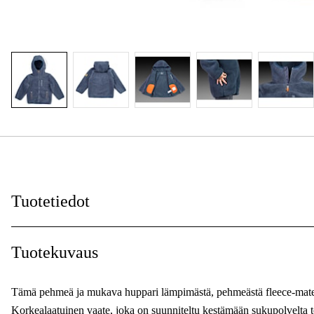
Tuotetiedot
Väri
:
Tuotekuvaus
Sävy
:
Tämä pehmeä ja mukava huppari lämpimästä, pehmeästä fleece-mate
Naiset/miehet
:
Korkealaatuinen vaate, joka on suunniteltu kestämään sukupolvelta toi