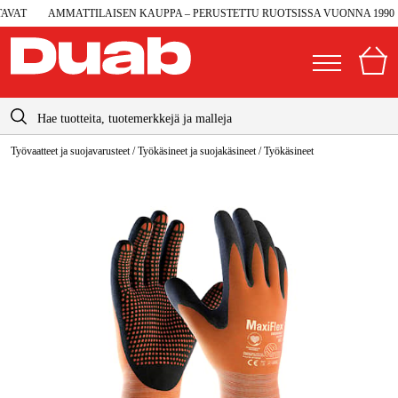
VAT
AMMATTILAISEN KAUPPA – PERUSTETTU RUOTSISSA VUONNA 1990
info@duab.fi
Työvaatteet ja suojavarusteet
/
Työkäsineet ja suojakäsineet
/
Työkäsineet
|
Yksityinen
Yritys
Suomi
Sverige
Koneet ja työkalut
Danmark
Autotalli ja verstas
Norge
Konetarvikkeet ja käyttömateriaalit
Deutschland
Työvaatteet ja suojavarusteet
Sähkö ja rakentaminen