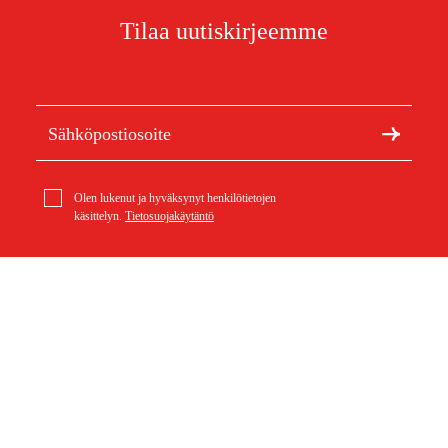
Tilaa uutiskirjeemme
Olen lukenut ja hyväksynyt henkilötietojen
käsittelyn.
Tietosuojakäytäntö
Meistä
Artikkelit ja oppaat
Tietoa Duabista
Kestävä kehitys
Tuotemerkit
Asiakaspalvelu
Ostoksestasi
Ota yhteyttä
Ostoehdot
Palautukset ja reklamaatiot
Rahti ja toimitus