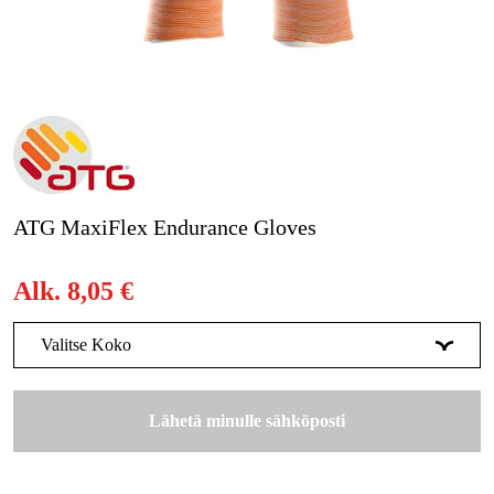
Metsä & Puutarha
Kampanjat
Tuotemerkit
Artikkelit & Oppaat
Ota yhteyttä
ATG MaxiFlex Endurance Gloves
Usein kysytyt kysymykset
Alk.
8,05 €
Valitse Koko
6
Tilapäisesti loppu
8,06 €
Lähetä minulle sähköposti
7
Tilapäisesti loppu
8,06 €
8
Tilapäisesti loppu
8,06 €