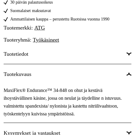
30 päivän palautusoikeus
9
Tilapäisesti loppu
8,06 €
Suomalaiset maksutavat
10
Ammattilaisen kauppa – perustettu Ruotsissa vuonna 1990
Tilapäisesti loppu
8,06 €
Tuotemerkki
:
ATG
11
Tilapäisesti loppu
8,06 €
Tuoteryhmä
:
Työkäsineet
12
Tilapäisesti loppu
8,06 €
Tuotetiedot
Väri
:
Oranssi
Tuotekuvaus
Sävy
:
Oranssi
MaxiFlex® Endurance™ 34-848 on ohut ja kestävä
ihoystävällinen käsine, jossa on neulat ja täydelline n istuvuus.
valmistettu spandexista/ nylonista ja kastettu nitriilivaahtoon,
työskentelyyn kuivissa ympäristöissä.
Kysymykset ja vastaukset