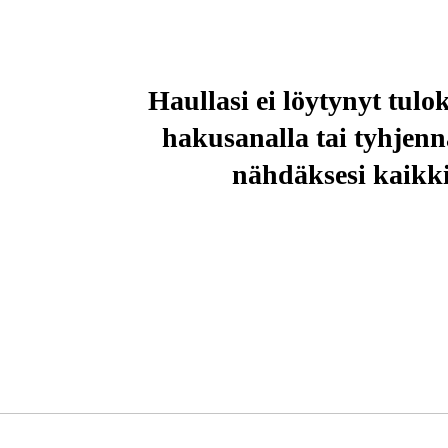
Sähkö Ja Ra
Haullasi ei löytynyt tulo
hakusanalla tai tyhjen
nähdäksesi kaikki 