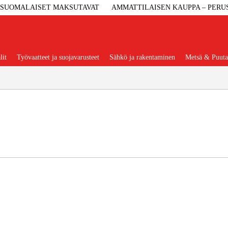
SUOMALAISET MAKSUTAVAT
AMMATTILAISEN KAUPPA – PERU
lit
Työvaatteet ja suojavarusteet
Sähkö ja rakentaminen
Metsä & Puuta
Suositut tuoteryhmät
Koneet Ja 
Konetarvi
Työvaa