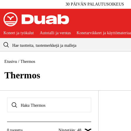
30 PÄIVÄN PALAUTUSOIKEUS
Koneet ja työkalut
Autotalli ja verstas
Konetarvikkeet ja käyttömateriaa
Ostoskori
Etusivu
/
Thermos
Thermos
0
tuotetta
Näytetään:
48