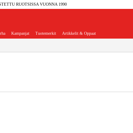
STETTU RUOTSISSA VUONNA 1990
rha
Kampanjat
Tuotemerkit
Artikkelit & Oppaat
Työkalut
Autotalli Ja Verstas
kkeet Ja Käyttömateriaalit
tteet Ja Suojavarusteet