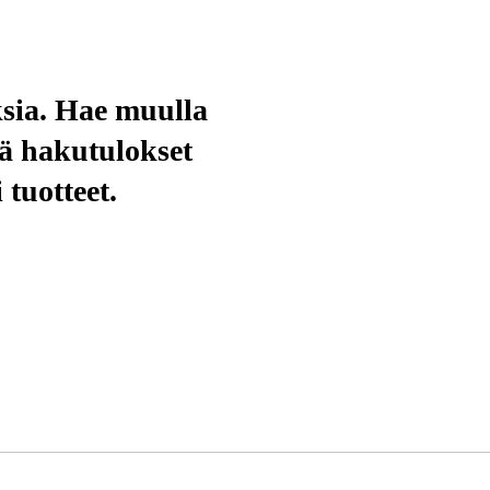
kentaminen
Metsä & Puutarha
Kampanjat
ksia. Hae muulla
nä hakutulokset
tuotteet.