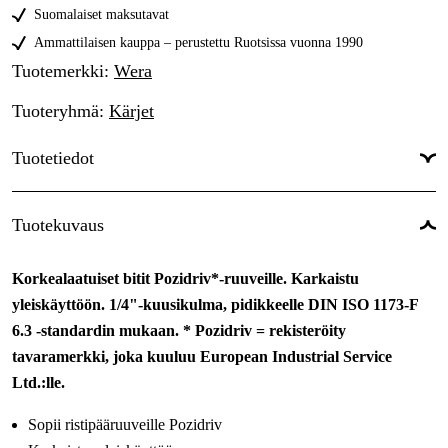
Suomalaiset maksutavat
Ammattilaisen kauppa – perustettu Ruotsissa vuonna 1990
Tuotemerkki
:
Wera
Tuoteryhmä
:
Kärjet
Tuotetiedot
Pitotyyppi
:
Posidriv
Tuotekuvaus
Kokonaispituus
:
89 mm
Korkealaatuiset bitit Pozidriv*-ruuveille. Karkaistu
yleiskäyttöön. 1/4"-kuusikulma, pidikkeelle DIN ISO 1173-F
6.3 -standardin mukaan. * Pozidriv = rekisteröity
tavaramerkki, joka kuuluu European Industrial Service
Ltd.:lle.
Sopii ristipääruuveille Pozidriv