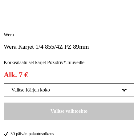
Metsä & Puutarha
Kampanjat
Tuotemerkit
Wera
Artikkelit & Oppaat
Wera Kärjet 1/4 855/4Z PZ 89mm
Ota yhteyttä
Korkealaatuiset kärjet Pozidriv*-ruuveille.
Usein kysytyt kysymykset
Alk.
7 €
Valitse Kärjen koko
PZ1
7 €
Valitse vaihtoehto
PZ2
7 €
PZ3
7 €
30 päivän palautusoikeus