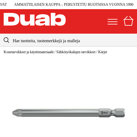
T
AMMATTILAISEN KAUPPA – PERUSTETTU RUOTSISSA VUONNA 1990
info@duab.fi
Konetarvikkeet ja käyttömateriaalit
/
Sähkötyökalujen tarvikkeet
/
Kärjet
|
Yksityinen
Yritys
Suomi
Sverige
Koneet ja työkalut
Danmark
Autotalli ja verstas
Norge
Konetarvikkeet ja käyttömateriaalit
Deutschland
Työvaatteet ja suojavarusteet
Sähkö ja rakentaminen