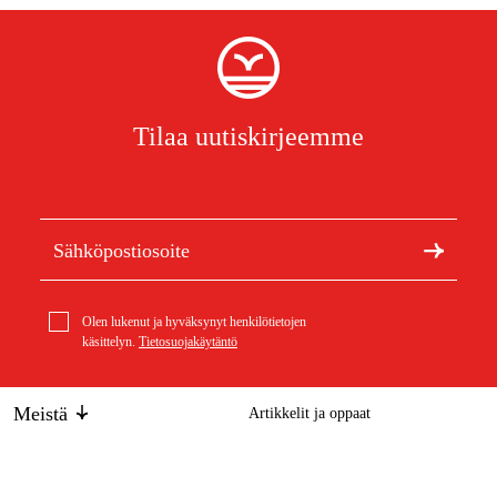
Tilaa uutiskirjeemme
Olen lukenut ja hyväksynyt henkilötietojen
käsittelyn.
Tietosuojakäytäntö
Meistä
Artikkelit ja oppaat
Tietoa Duabista
Kestävä kehitys
Tuotemerkit