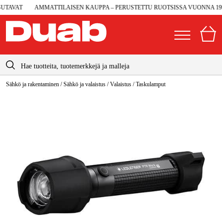
TAVAT
AMMATTILAISEN KAUPPA – PERUSTETTU RUOTSISSA VUONNA 1990
info@duab.fi
Sähkö ja rakentaminen
/
Sähkö ja valaistus
/
Valaistus
/
Taskulamput
|
Yksityinen
Yritys
Suomi
Sverige
Koneet ja työkalut
Danmark
Autotalli ja verstas
Norge
Konetarvikkeet ja käyttömateriaalit
Deutschland
Työvaatteet ja suojavarusteet
Sähkö ja rakentaminen