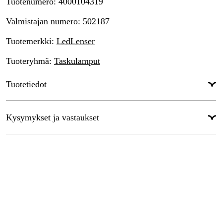
Tuotenumero
:
4000104319
Valmistajan numero
:
502187
Tuotemerkki
:
LedLenser
Tuoteryhmä
:
Taskulamput
Tuotetiedot
Valon virtaus
:
1200 lm
Kysymykset ja vastaukset
Paino
:
0.6 kg