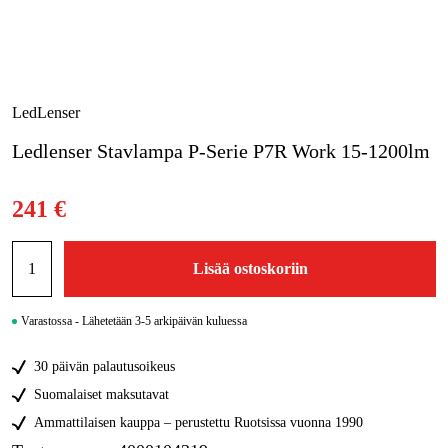
Metsä & Puutarha
Kampanjat
Tuotemerkit
LedLenser
Artikkelit & Oppaat
Ledlenser Stavlampa P-Serie P7R Work 15-1200lm
Ota yhteyttä
241 €
Usein kysytyt kysymykset
Lisää ostoskoriin
Varastossa - Lähetetään 3-5 arkipäivän kuluessa
30 päivän palautusoikeus
Suomalaiset maksutavat
Ammattilaisen kauppa – perustettu Ruotsissa vuonna 1990