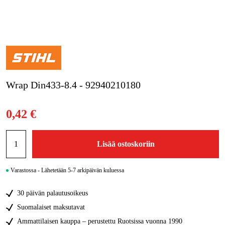
Kampanjat
Tuotemerkit
Artikkelit & Oppaat
Wrap Din433-8.4 - 92940210180
Ota yhteyttä
Usein kysytyt kysymykset
0,42 €
Lisää ostoskoriin
Varastossa - Lähetetään 5-7 arkipäivän kuluessa
30 päivän palautusoikeus
Suomalaiset maksutavat
Ammattilaisen kauppa – perustettu Ruotsissa vuonna 1990