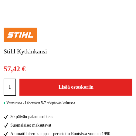
Kampanjat
Tuotemerkit
Artikkelit & Oppaat
Stihl Kytkinkansi
Ota yhteyttä
Usein kysytyt kysymykset
57,42 €
Lisää ostoskoriin
Varastossa - Lähetetään 5-7 arkipäivän kuluessa
30 päivän palautusoikeus
Suomalaiset maksutavat
Ammattilaisen kauppa – perustettu Ruotsissa vuonna 1990