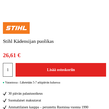
Kampanjat
Tuotemerkit
Artikkelit & Oppaat
Stihl Kädensijan puolikas
Ota yhteyttä
Usein kysytyt kysymykset
26,61 €
Lisää ostoskoriin
Varastossa - Lähetetään 5-7 arkipäivän kuluessa
30 päivän palautusoikeus
Suomalaiset maksutavat
Ammattilaisen kauppa – perustettu Ruotsissa vuonna 1990