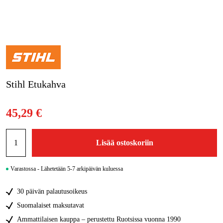
Kampanjat
Tuotemerkit
Artikkelit & Oppaat
Stihl Etukahva
Ota yhteyttä
Usein kysytyt kysymykset
45,29 €
Lisää ostoskoriin
Varastossa - Lähetetään 5-7 arkipäivän kuluessa
30 päivän palautusoikeus
Suomalaiset maksutavat
Ammattilaisen kauppa – perustettu Ruotsissa vuonna 1990