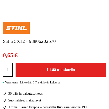
Kampanjat
Tuotemerkit
Artikkelit & Oppaat
Sätiä 5X12 - 93806202570
Ota yhteyttä
Usein kysytyt kysymykset
0,65 €
Lisää ostoskoriin
Varastossa - Lähetetään 5-7 arkipäivän kuluessa
30 päivän palautusoikeus
Suomalaiset maksutavat
Ammattilaisen kauppa – perustettu Ruotsissa vuonna 1990