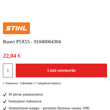
Kampanjat
Tuotemerkit
Artikkelit & Oppaat
Ruuvi P5X55 - 91040064304
Ota yhteyttä
Usein kysytyt kysymykset
22,04 €
Lisää ostoskoriin
Varastossa - Lähetetään 5-7 arkipäivän kuluessa
30 päivän palautusoikeus
Suomalaiset maksutavat
Ammattilaisen kauppa – perustettu Ruotsissa vuonna 1990