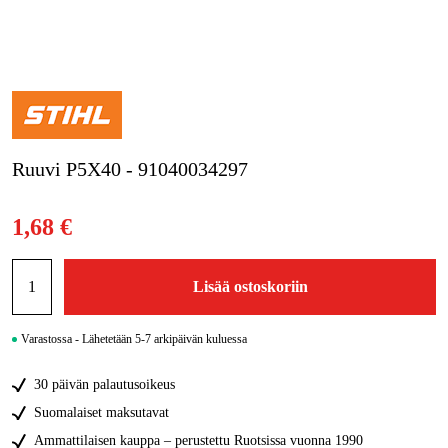
Kampanjat
Tuotemerkit
Artikkelit & Oppaat
Ruuvi P5X40 - 91040034297
Ota yhteyttä
Usein kysytyt kysymykset
1,68 €
Lisää ostoskoriin
Varastossa - Lähetetään 5-7 arkipäivän kuluessa
30 päivän palautusoikeus
Suomalaiset maksutavat
Ammattilaisen kauppa – perustettu Ruotsissa vuonna 1990